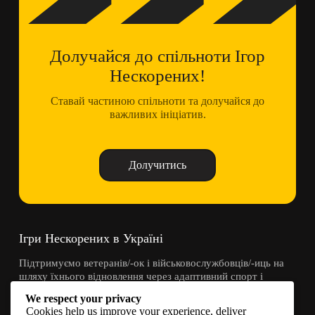
Долучайся до спільноти Ігор
Нескорених!
Ставай частиною спільноти та долучайся до
важливих ініціатив.
Долучитись
Ігри Нескорених в Україні
Підтримуємо ветеранів/-ок і військовослужбовців/-иць на
шляху їхнього відновлення через адаптивний спорт і
спільноту.
We respect your privacy
Cookies help us improve your experience, deliver