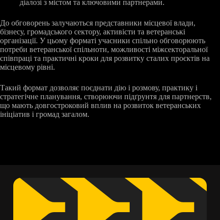
діалозі з містом та ключовими партнерами.
До обговорень залучаються представники місцевої влади,
бізнесу, громадського сектору, активісти та ветеранські
організації. У цьому форматі учасники спільно обговорюють
потреби ветеранської спільноти, можливості міжсекторальної
співпраці та практичні кроки для розвитку сталих проєктів на
місцевому рівні.
Такий формат дозволяє поєднати дію і розмову, практику і
стратегічне планування, створюючи підґрунтя для партнерств,
що мають довгостроковий вплив на розвиток ветеранських
ініціатив і громад загалом.