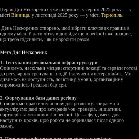
Перші Дні Нескорених уже відбулися: у серпні 2025 року — у
місті
Вінниця,
у листопаді 2025 року — у місті
Тернопіль
.
День Нескорених створено, щоб зібрати ключових гравців в
одному місці й дати чітку відповідь: що в регіоні вже працює,
що треба підсилити, і як це зробити разом.
Мета Дня Нескорених
1. Тестування регіональної інфраструктури
Оцінюємо, наскільки місцеві спортивні локації та сервіси готові
до регулярних тренувань, подій і залучення ветеранів/-ок. Ми
дивимось на доступність, логістику, умови, організаційну
спроможність і реальні бар’єри.
2. Формування бази даних регіону
Створюємо практичну основу для розвитку: збираємо й
актуалізуємо дані про ветеранів/-ок, тренерів, ініціативи,
партнерів та можливості в регіоні. Це — фундамент для
наступних кроків, щоб робота не обривалася після одного
заходу.
3. Популяризація ветеранського спорту в регіонах