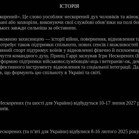
ІСТОРІЯ
скорений». Це слово уособлює нескорений дух чоловіків та жінок
ані або захворіли, виконуючи свої службові обов’язки на полі б
зьких завжди сильніша за обставини.
кожною захисницею — історії війни, повернення, відновлення та
отребує також підтримки спільноти, нових сенсів і можливостей
ивний спорт підтримує воїнів у відновленні фізично й психоемоц
дчуття командного духу, Принц Гаррі заснував Ігри Нескорених (In
формою підтримки військовослужбовців/-иць і ветеранів/-ок, д
фективного інструменту відновлення та соціальної інтеграції. Д
в, що формують цю спільноту в Україні та світі.
Нескорених (та шості для України) відбудуться 10-17 липня 2027 р
нія.
ескорених (та п’яті для України) відбулися 8-16 лютого 2025 року