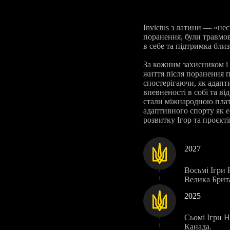
Invictus з латини — «не
поранення, були травмов
в себе та підтримка бли
За кожним захисником і 
життя після поранення п
спостерігаючи, як адапт
впевненості в собі та ві
стали міжнародною плат
адаптивного спорту як е
розвитку Ігор та проєкті
2027
Восьмі Ігри 
Велика Брита
2025
Сьомі Ігри Н
Канада.