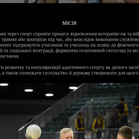
МІСІЯ
ні через спорт сприяти процесу відновлення ветеранів/-ок та ві
 травми або захворіли під час, або внаслідок виконання службови
рених підтримують учасників та учасниць на шляху до фізичного
ії та соціальної інтеграції, формуючи позитивний світогляд та м
ростання.
и розвитку та популяризації адаптивного спорту як дієвого засо
, а також спонукати суспільство й державу створювати для цього