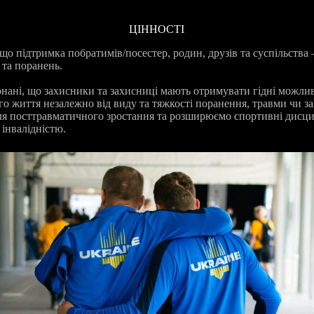
ЦІННОСТІ
що підтримка побратимів/посестер, родин, друзів та суспільств
 та поранень.
ані, що захисники та захисниці мають отримувати гідні можлив
го життя незалежно від виду та тяжкості поранення, травми чи 
ля посттравматичного зростання та розширюємо спортивні дисцип
інвалідністю.