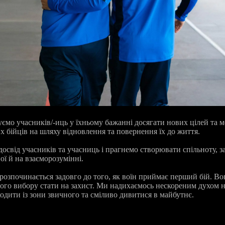
мо учасників/-иць у їхньому бажанні досягати нових цілей та м
х бійців на шляху відновлення та повернення їх до життя.
свід учасників та учасниць і прагнемо створювати спільноту, за
ої й на взаєморозумінні.
розпочинається задовго до того, як воїн приймає перший бій. Во
того вибору стати на захист. Ми надихаємось нескореним духом 
одити із зони звичного та сміливо дивитися в майбутнє.