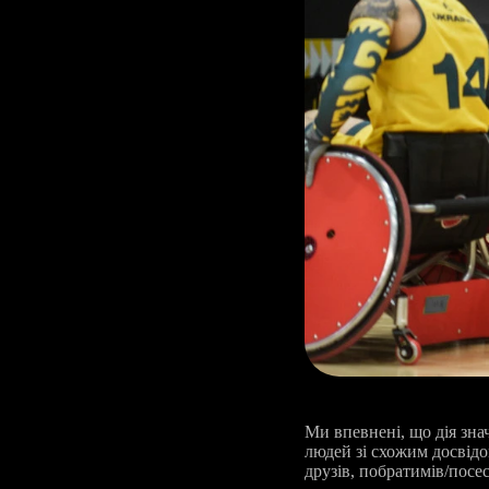
Ми впевнені, що дія зна
людей зі схожим досвідом
друзів, побратимів/посес