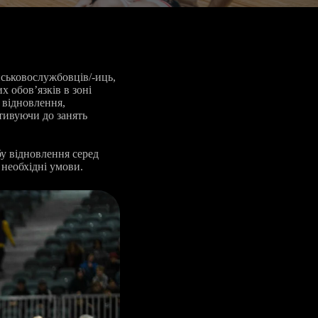
йськовослужбовців/-иць,
х обов’язків в зоні
 відновлення,
отивуючи до занять
бу відновлення серед
 необхідні умови.