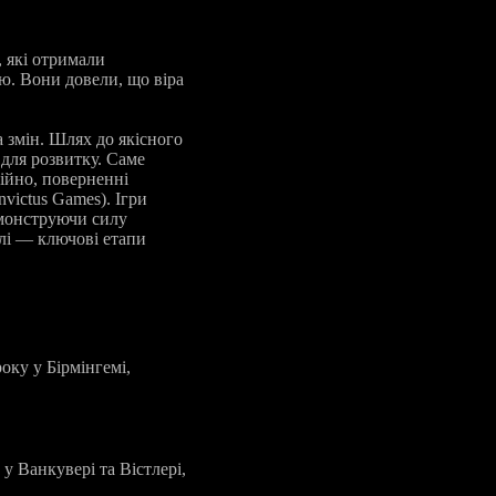
, які отримали
ою. Вони довели, що віра
 змін. Шлях до якісного
 для розвитку. Саме
ійно, поверненні
victus Games). Ігри
емонструючи силу
алі — ключові етапи
оку у Бірмінгемі,
 у Ванкувері та Вістлері,