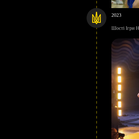
2023
Шості Ігри Н