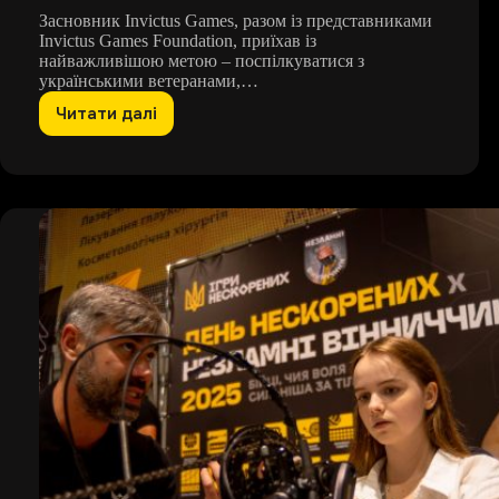
Засновник Invictus Games, разом із представниками
Invictus Games Foundation, приїхав із
найважливішою метою – поспілкуватися з
українськими ветеранами,…
Читати далі
Принц
Гаррі
вперше
відвідав
Київ,
щоб
підтримати
українських
ветеранів
та
ветеранок