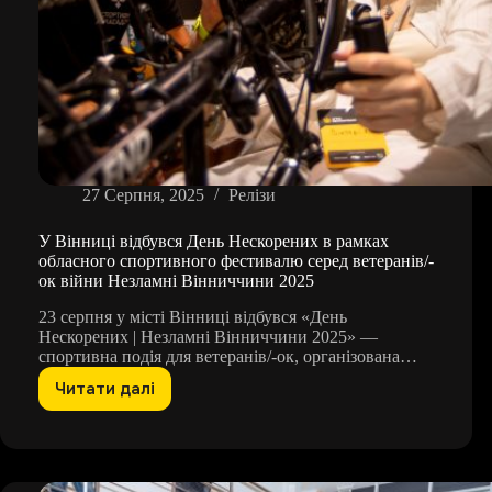
27 Серпня, 2025
Релізи
У Вінниці відбувся День Нескорених в рамках
обласного спортивного фестивалю серед ветеранів/-
ок війни Незламні Вінниччини 2025
23 серпня у місті Вінниці відбувся «День
Нескорених | Незламні Вінниччини 2025» —
спортивна подія для ветеранів/-ок, організована…
Читати далі
У
Вінниці
відбувся
День
Нескорених