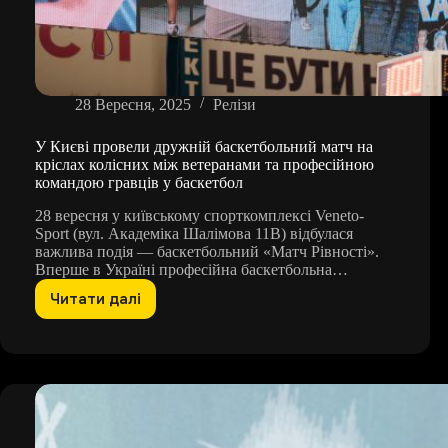
28 Вересня, 2025
Релізи
У Києві провели дружній баскетбольний матч на
кріслах колісних між ветеранами та професійною
командою гравців у баскетбол
28 вересня у київському спорткомплексі Veneto-
Sport (вул. Академіка Шалімова 11В) відбулася
важлива подія — баскетбольний «Матч Рівності».
Вперше в Україні професійна баскетбольна…
Читати далі
У
Києві
провели
дружній
баскетбольний
матч
на
кріслах