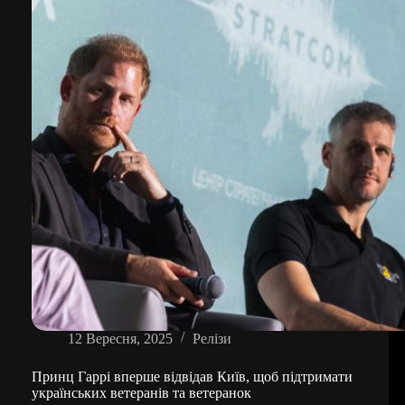
колісних
між
ветеранами
та
професійною
командою
гравців
у
баскетбол
12 Вересня, 2025
Релізи
Принц Гаррі вперше відвідав Київ, щоб підтримати
українських ветеранів та ветеранок