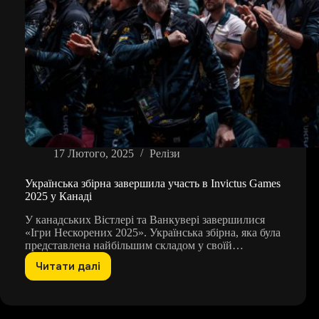
України
17 Лютого, 2025
Релізи
Українська збірна завершила участь в Invictus Games
2025 у Канаді
У канадських Вістлері та Ванкувері завершилися
«Ігри Нескорених 2025». Українська збірна, яка була
представлена найбільшим складом у своїй…
Читати далі
Українська
збірна
завершила
участь