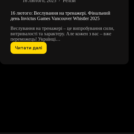
16 Лютого, 2025
Релізи
16 лютого: Веслування на тренажері. Фінальний
день Invictus Games Vancouver Whistler 2025
Веслування на тренажері – це випробування сили,
витривалості та характеру. Але кожен з вас – вже
переможець! Українці…
Читати далі
16
лютого:
Веслування
на
тренажері.
Фінальний
день
Invictus
Games
Vancouver
Whistler
2025