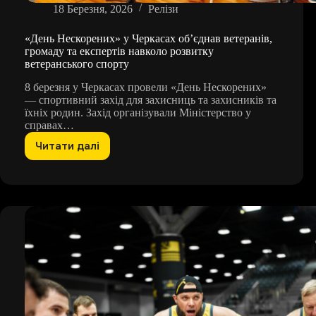
18 Березня, 2026
Релізи
«День Нескорених» у Черкасах об’єднав ветеранів,
громаду та експертів навколо розвитку
ветеранського спорту
8 березня у Черкасах провели «День Нескорених»
— спортивний захід для захисниць та захисників та
їхніх родин. Захід організували Міністерство у
справах…
Читати далі
«День
Нескорених»
у
Черкасах
об’єднав
ветеранів,
громаду
та
експертів
навколо
розвитку
ветеранського