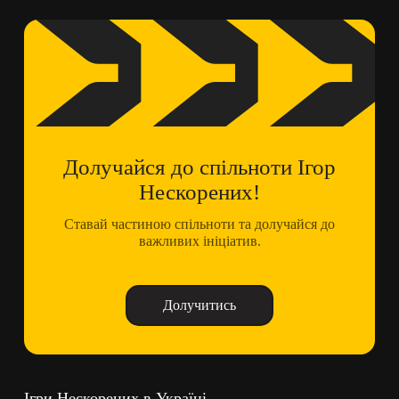
Долучайся до спільноти Ігор
Нескорених!
Ставай частиною спільноти та долучайся до
важливих ініціатив.
Долучитись
Ігри Нескорених в Україні