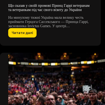
Що сказав у своїй промові Принц Гаррі ветеранам
та ветеранкам під час свого візиту до України
На минулому тижні Україна мала велику честь
приймати Герцога Сассекського — Принца Гаррі,
засновника Invictus Games. У центрі…
Читати далі
Що
сказав
у
своїй
промові
Принц
Гаррі
ветеранам
та
ветеранкам
під
час
свого
візиту
до