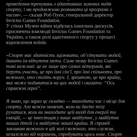
проведення тренувань з адаптивних зимових видів
спорту, і ми продовжимо розвивати ці програми з
часом
», — сказав Роб Оуен, генеральний директор
Invictus Games Foundation.
У стінах Музею війни відбулась панельна дискусія,
присвячена взаємодії Invictus Games Foundation та
України, а також ролі адаптивного спорту у процесі
відновлення воїнів.
«
Спорт має здатність зцілювати, об’єднувати людей,
давати їм відчуття мети. Саме тому Invictus Games
такі важливі: це не лише про самих ветеранів, які
беруть участь, це про їхні сім’ї, про їхні спільноти, про
кожного, хто стоїть поруч. І, зрештою, це про країну,
яка може подивитися на цих людей і сказати: “Ось
справжні герої”.
Я знаю, що зараз це складно — знаходити час і місце для
спорту. Але кожен момент, коли ви даєте тілу
рухатися, коли ви знаходите цей вихід для енергії та
емоцій, — це інвестиція у ваше майбутнє, у майбутнє
ваших дітей і в майбутнє вашої країни. Я справді
закликаю кожного в цій залі і кожного, хто служив,
незалежно від поранень, спробувати щось нове. Спорт