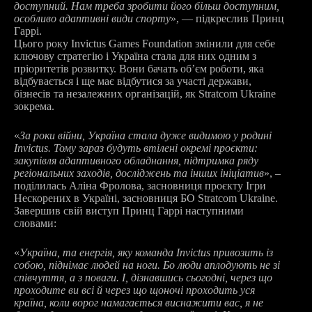
доступний. Нам треба зробити його більш доступним,
особливо адаптивні види спорту
», — підкреслив Принц
Гаррі.
Цього року Invictus Games Foundation змінили для себе
ключову стратегію і Україна стала для них одним з
пріоритетів розвитку. Вони бачать об’єм роботи, яка
відбувається і ще має відбутися за участі держави,
бізнесів та незалежних організацій, як Stratcom Ukraine
зокрема.
«
За роки війни, Україна стала дуже видимою у родині
Invictus. Тому зараз будуть втілені окремі проєкти:
закупівля адаптивного обладнання, підтримка ряду
регіональних заходів, досліджень та інших ініціатив
», –
поділилась Аліна Фролова, засновниця проєкту Ігри
Нескорених в Україні, засновниця БО Stratcom Ukraine.
Завершив свій виступ Принц Гаррі наступними
словами:
«
Україна, та енергія, яку команда Invictus привозить із
собою, піднімає людей на ноги. Бо люди аплодують не зі
співчуття, а з поваги. І, дізнавшись сьогодні, через що
проходите ви всі й через що щоночі проходить уся
країна, коли ворог намагається виснажити вас, я не