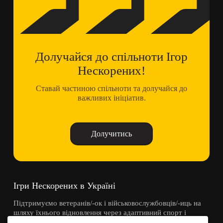
Долучайся до спільноти Ігор
Нескорених!
Ставай частиною спільноти та долучайся до
важливих ініціатив.
Долучитись
Ігри Нескорених в Україні
Підтримуємо ветеранів/-ок і військовослужбовців/-иць на
шляху їхнього відновлення через адаптивний спорт і
спільноту.