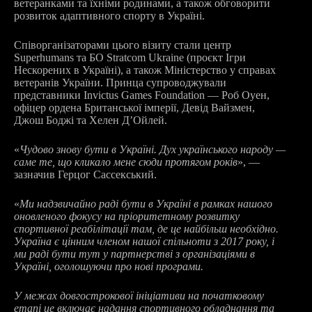
ветеранками та їхніми родинами, а також обговорити
розвиток адаптивного спорту в Україні.
Співорганізаторами цього візиту стали центр
Superhumans та БО Stratcom Ukraine (проєкт Ігри
Нескорених в Україні), а також Міністерство у справах
ветеранів України. Принца супроводжували
представники Invictus Games Foundation — Роб Оуен,
офіцер ордена Британської імперії, Девід Вайзмен,
Джош Боджі та Хелен ДʼОйлей.
«
Чудово знову бути в Україні. Дух українського народу —
саме те, що кликало мене сюди протягом років
», —
зазначив Герцог Сассекський.
«
Ми надзвичайно раді бути в Україні в рамках нашого
оновленого фокусу на пріоритетному розвитку
спортивної реабілітації там, де це найбільш необхідно.
Україна є цінним членом нашої спільноти з 2017 року, і
ми раді бути тут у партнерстві з організаціями в
Україні, оголошуючи про нові програми.
У межах довгострокової ініціативи на початковому
етапі це включає надання спортивного обладнання та