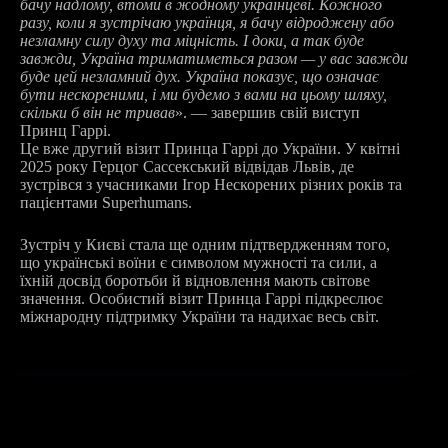
бачу надлому, втоми в жодному українцеві. Кожного
разу, коли я зустрічаю українця, я бачу відроджену або
незламну силу духу та міцність. І доки, а так буде
завжди, Україна триматиметься разом — у вас завжди
буде цей незламний дух. Україна показує, що означає
бути нескореними, і ми будемо з вами на цьому шляху,
скільки б він не тривав
». — завершив свій виступ
Принц Гаррі.
Це вже другий візит Принца Гаррі до України. У квітні
2025 року Герцог Сассекський відвідав Львів, де
зустрівся з учасниками Ігор Нескорених різних років та
пацієнтами Superhumans.
Зустріч у Києві стала ще одним підтвердженням того,
що українські воїни є символом мужності та сили, а
їхній досвід боротьби й відновлення мають світове
значення. Особистий візит Принца Гаррі підкреслює
міжнародну підтримку України та надихає весь світ.