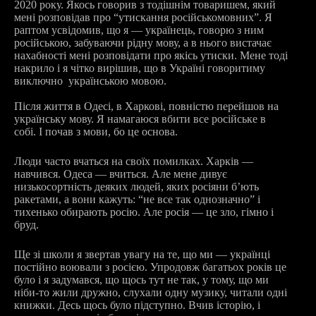
2020 року. Якось говорив з тодішнім товаришем, який
мені розповідав про “утискання російськомовних”. Я
раптом усвідомив, що я — українець, говорю з ним
російською, забуваючи рідну мову, а в нього вистачає
нахабності мені розповідати про якісь утиски. Мене тоді
накрило і я чітко вирішив, що в Україні говоритиму
виключно українською мовою.
Після життя в Одесі, в Харкові, повністю перейшов на
українську мову. Я намагаюся вбити все російське в
собі. І почав з мови, бо це основа.
Люди часто вчаться на своїх помилках. Харків —
навчився. Одеса — вчиться. Але мене дивує
низькосортність деяких людей, яких росіяни бʼють
ракетами, а вони кажуть: “не все так однозначно” і
тихенько обирають росію. Але росія — це зло, гімно і
бруд.
Ще зі школи я звертав увагу на те, що ми — українці
постійно воювали з росією. Упродовж багатьох років це
було і я задумався, що щось тут не так, у тому, що ми
ніби-то жили дружно, слухали одну музику, читали одні
книжки. Десь щось було підступно. Вчив історію, і