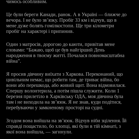
чимось особливим.
Це були береги Канади, ранок. А в Україні — ближче до
вечора. І не було звʼязку. Пробіг 33 км і відчув, що в
мене дуже болять гомілкостопи. Ще три кілометри
пробіг на характері і припинив.
Один з матросів, дорогою до каюти, привітав мене
словами: “Бажаю, щоб це був найгірший День
народження в твоєму житті. Почалася повномасштабна
війна”.
Я просив дівчину виїхати з Харкова. Переконаний, що
цивільним немає, що робити там, де триває війна, бо
вони або перешкода, або живий щит. Вона відмовилася.
Спершу волонтерила, а потім пішла служити. Коли 1
березня прилетіло в Харківську ОДА, моя дівчина була
там і не виходила на звʼязок. Я не знав, куди подітися,
перебуваючи у замкненому просторі на судні.
Згодом вона вийшла на звʼязок. Відчув ніби зцілення. Їй
справді пощастило, бо хлопці, які були в тій кімнаті, з
якої вона вийшла, — загинули.