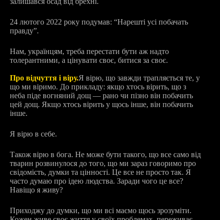
залишався осад від брехні.
24 лютого 2022 року подумав: “Нарешті усі побачать
правду”.
Нам, українцям, треба перестати бути аж надто
толерантними, а цінувати своє, битися за своє.
Про відчуття і віру.
Я вірю, що завжди трапляється те, у
що ми віримо. До прикладу: якщо хтось вірить, що з
неба піде вогняний дощ — рано чи пізно він побачить
цей дощ. Якщо хтось вірить у щось інше, він побачить
інше.
Я вірю в себе.
Також вірю в бога. Не може бути такого, що все само від
тварин розвинулося до того, що ми зараз говоримо про
свідомість, думки та цінності. Це все не просто так. Я
часто думаю про ідею людства. Заради чого це все?
Навіщо я живу?
Приходжу до думки, що ми всі маємо щось зрозуміти.
Кожен живе своє життя у своїх проблемах, переживає