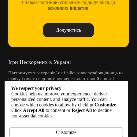
Ставай частиною спільноти та долучайся до
важливих ініціатив.
Долучитись
Ігри Нескорених в Україні
Підтримуємо ветеранів/-ок і військовослужбовців/-иць на
шляху їхнього відновлення через адаптивний спорт і
спільноту.
We respect your privacy
Cookies help us improve your experience, deliver
Контакти
personalized content, and analyze traffic. You can
choose which cookies to allow by clicking
Customize
.
Click
Accept All
to consent or
Reject All
to decline
info@invictusgames.in.ua
non-essential cookies.
Долучитись
Стати партнером
Customize