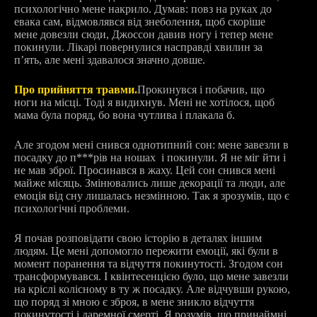
психологічно мене накрило. Думав: повз на руках до
евака сам, відмовлявся від знеболення, щоб скоріше
мене довезли сюди, Джоссон давив ногу і тепер мене
покинули. Лікарі повернулися насправді хвилин за
пʼять, але мені здавалося значно довше.
Про прийняття травми.
Прокинувся і побачив, що
ноги на місці. Тоді я видихнув. Мені не хотілося, щоб
мама була поряд, бо вона чутлива і плакала б.
Але згодом мені снився однотипний сон: мене завезли в
посадку до п***рів на ношах і покинули. Я не міг йти і
не мав зброї. Просинався в жаху. Цей сон снився мені
майже місяць. Змінювались лише декорації та люди, але
емоція від сну лишалась незмінною. Так я зрозумів, що є
психологічні проблеми.
Я почав розповідати свою історію в деталях іншим
людям. Це мені допомогло пережити емоції, які були в
момент поранення та відчуття покинутості. Згодом сон
трансформувався. І квінтесенцією було, що мене завезли
на кріслі колісному в ту ж посадку. Але відчувши рукою,
що поряд зі мною є зброя, в мене зникло відчуття
покинутості і даремної смерті. Я розумів, що принаймні,