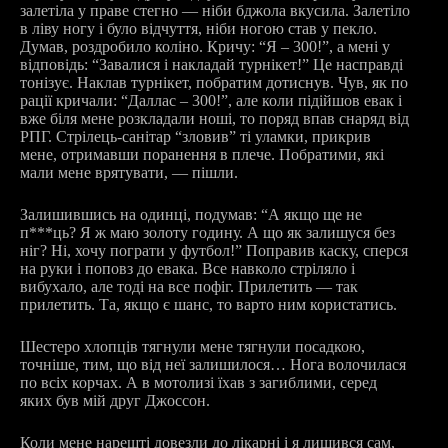
залетіла у праве стегно — ніби бджола вкусила. Залетіло
в ліву ногу і було відчуття, ніби ногою став у пекло.
Думав, роздробило коліно. Кричу: “Я – 300!”, а мені у
відповідь: “Завалися і накладай турнікет!” Це насправді
тонізує. Наклав турнікет, побратим дотиснув. Чув, як по
рації кричали: “Даллас – 300!”, але коли підійшов евак і
вже біля мене розкладали ноші, то поряд впав снаряд від
РПГ. Стрілець-санітар “зловив” ті уламки, прикрив
мене, отримавши поранення в плече. Побратими, які
мали мене врятувати, — пішли.
Залишившись на одинці, подумав: “А якщо ще не
п***ць? Я ж маю золоту годину. А що як залишуся без
ніг? Ні, хочу пограти у футбол!” Поправив каску, сперся
на руки і поповз до евака. Все навколо стріляло і
вибухало, але тоді на все пофіг. Прилетить — так
прилетить. Та, якщо є шанс, то варто ним користатись.
Шестеро хлопців тягнули мене тягнули посадкою,
точніше, тим, що від неї залишилося… Нога волочилася
по всіх корчах. А в мотолизі їхав з загиблими, серед
яких був мій друг Джоссон.
Коли мене нарешті довезли до лікарні і я лишився сам,