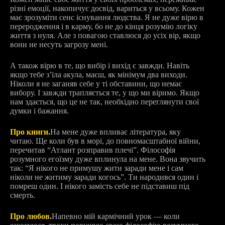
різні емоції, накопичує досвід, вариться у всьому. Кожен
має зрозуміти сенс існування людства. Я не дуже вірю в
переродження і в карму, бо не до кінця розумію логіку
життя з нуля. Але з повагою ставлюся до усіх вір, якщо
вони не несуть загрозу мені.
А також вірю в те, що вибір і вихід є завжди. Навіть
якщо тебе зʼїла акула, маєш, як мінімум два виходи.
Ніколи я не заганяв себе у ті обставини, що немає
вибору. І завжди трапляється те, у що ми віримо. Якщо
нам здається, що це не так, необхідно переглянути свої
думки і бажання.
Про книги.
На мене дуже впливає література, яку
читаю. Ще коли був в морі, до повномасштабної війни,
перечитав “Атлант розправив плечі”. Філософія
розумного егоїзму дуже вплинула на мене. Вона звучить
так: “Я нікого не примушу жити заради мене і сам
ніколи не житиму заради когось”. Ти народився один і
помреш один. І нікого замість себе не підставиш під
смерть.
Про любов.
Напевно мій кармічний урок — коли