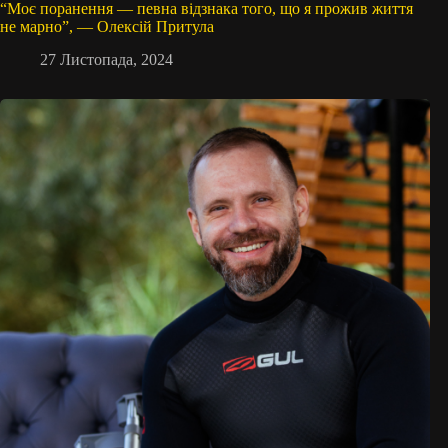
“Моє поранення — певна відзнака того, що я прожив життя
не марно”, — Олексій Притула
27 Листопада, 2024