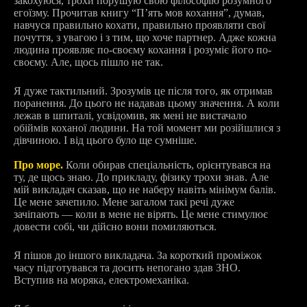
закохуюся, трохи порушую свою філософію розумного
егоїзму. Прочитав книгу “Пʼять мов кохання”, думав,
навчуся правильно кохати, правильно проявляти свої
почуття, з увагою і з тим, що хоче партнер. Адже кожна
людина проявляє по-своєму кохання і розуміє його по-
своєму. Але, щось пішло не так.
Я дуже тактильний. Зрозумів це після того, як отримав
поранення. До цього не надавав цьому значення. А коли
лежав в шпиталі, усвідомив, як мені не вистачало
обіймів коханої людини. На той момент ми розійшлися з
дівчиною. І від цього було ще сумніше.
Про море.
Коли обирав спеціальність, орієнтувався на
ту, де щось знаю. До прикладу, фізику трохи знав. Але
мій викладач сказав, що не наберу навіть мінімум балів.
Це мене зачепило. Мене загалом такі речі дуже
зачіпають — коли в мене не вірять. Це мене стимулює
довести собі, чи дійсно вони помиляються.
Я пішов до іншого викладача. За короткий проміжок
часу підготувався та досить непогано здав ЗНО.
Вступив на моряка, електромеханіка.