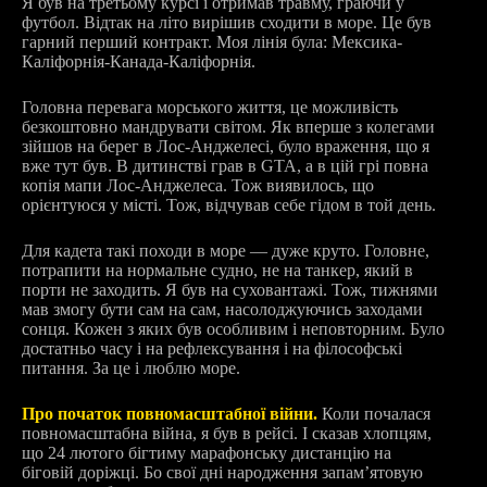
Я був на третьому курсі і отримав травму, граючи у
футбол. Відтак на літо вирішив сходити в море. Це був
гарний перший контракт. Моя лінія була: Мексика-
Каліфорнія-Канада-Каліфорнія.
Головна перевага морського життя, це можливість
безкоштовно мандрувати світом. Як вперше з колегами
зійшов на берег в Лос-Анджелесі, було враження, що я
вже тут був. В дитинстві грав в GTA, а в цій грі повна
копія мапи Лос-Анджелеса. Тож виявилось, що
орієнтуюся у місті. Тож, відчував себе гідом в той день.
Для кадета такі походи в море — дуже круто. Головне,
потрапити на нормальне судно, не на танкер, який в
порти не заходить. Я був на суховантажі. Тож, тижнями
мав змогу бути сам на сам, насолоджуючись заходами
сонця. Кожен з яких був особливим і неповторним. Було
достатньо часу і на рефлексування і на філософські
питання. За це і люблю море.
Про початок повномасштабної війни.
Коли почалася
повномасштабна війна, я був в рейсі. І сказав хлопцям,
що 24 лютого бігтиму марафонську дистанцію на
біговій доріжці. Бо свої дні народження запамʼятовую