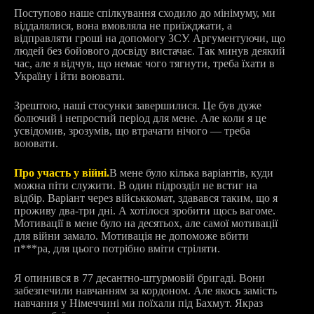
Поступово наше спілкування сходило до мінімуму, ми
віддалялися, вона вмовляла не приїжджати, а
відправляти гроші на допомогу ЗСУ. Аргументуючи, що
людей без бойового досвіду вистачає. Так минув деякий
час, але я відчув, що немає чого тягнути, треба їхати в
Україну і йти воювати.
Зрештою, наші стосунки завершилися. Це був дуже
болючий і непростий період для мене. Але коли я це
усвідомив, зрозумів, що втрачати нічого — треба
воювати.
Про участь у війні.
В мене було кілька варіантів, куди
можна піти служити. В один підрозділ не встиг на
відбір. Варіант через військкомат, здавався таким, що я
проживу два-три дні. А хотілося зробити щось вагоме.
Мотивації в мене було на десятьох, але самої мотивації
для війни замало. Мотивація не допоможе вбити
п***ра, для цього потрібно вміти стріляти.
Я опинився в 77 десантно-штурмовій бригаді. Вони
забезпечили навчанням за кордоном. Але якось замість
навчання у Німеччині ми поїхали під Бахмут. Якраз