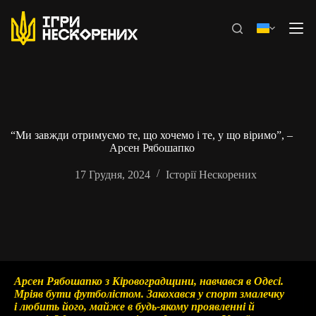
Перейти
до
вмісту
“Ми завжди отримуємо те, що хочемо і те, у що віримо”, –
Арсен Рябошапко
17 Грудня, 2024
Історії Нескорених
Арсен Рябошапко з Кіровоградщини, навчався в Одесі.
Мріяв бути футболістом. Закохався у спорт змалечку
і любить його, майже в будь-якому проявленні й