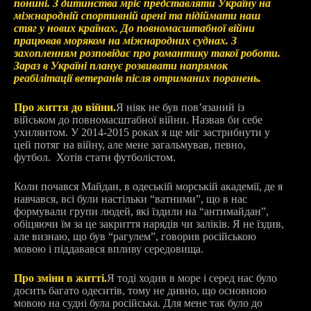
понині. З дитинства мріє представляти Україну на
міжнародній спортивній арені та підіймати наш
стяг у нових країнах. До повномасштабної війни
працював моряком на міжнародних суднах. З
захопленням розповідає про романтику такої роботи.
Зараз в Україні планує розвивати напрямок
реабілітації ветеранів після отриманих поранень.
Про життя до війни.
Я ніяк не був повʼязаний із
військом до повномасштабної війни. Назвав би себе
ухилянтом. У 2014-2015 роках я ще міг застрибнути у
цей потяг на війну, але мене загальмував, певно,
футбол. Хотів стати футболістом.
Коли почався Майдан, в одеській морській академії, де я
навчався, всі були настільки “ватними”, що в нас
формували групи людей, які їздили на “антимайдан”,
обіцяючи їм за це закриття нарядів чи заліків. Я не їздив,
але визнаю, що був “рагулем”, говорив російською
мовою і піддавався впливу середовища.
Про зміни в житті.
Я тоді ходив в море і серед нас було
досить багато одеситів, тому не дивно, що основною
мовою на судні була російська. Для мене так було до