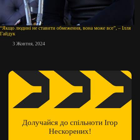
“Якщо людині не ставити обмеження, вона може все”, – Ілля
Гайдук
3 Жовтня, 2024
Долучайся до спільноти Ігор
Нескорених!