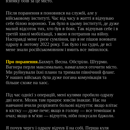
взимку боїв за це місто.
Після поранення я поновився на службі, але у
військовому інституті. Час від часу в житті я відчуваю
себе білою вороною. Так було в цьому інституті, де дуже
малий відсоток тих, хто був в боях. Так відчував себе і в
третій хвилі мобілізації, з якою я потрапив на війну.
Насправді мене гризе сумління, що я не пішов воювати
одразу в лютому 2022 року. Так було і на судні, де всі
мене знали російськомовним і вмить все змінилося.
Про поранення.
Бахмут. Весна. Обстріли. Штурми.
Вагнера перли максимально, намагалися оточити місто.
Ми руйнували їхні плани та тримали північний фланг.
У наших військах була дуже погана комунікація та
більше схоже на хаос.
Під час однієї з операцій, мені кулями пробило одразу
дві ноги. Мозок там працює зовсім інакше. Нас на
навчанні вчили розрізняти больові відчуття: якщо влітає
в кістку — дуже пече; якщо в голову — все темнішає в
очах; якщо в мʼязи — відчуття, ніби покусали бджоли.
Я почув чергу і одразу відчув її на собі. Перша куля