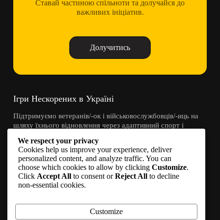
Ставай частиною спільноти та долучайся до
важливих ініціатив.
Долучитись
Ігри Нескорених в Україні
Підтримуємо ветеранів/-ок і військовослужбовців/-иць на
шляху їхнього відновлення через адаптивний спорт і
спільноту.
We respect your privacy
Cookies help us improve your experience, deliver
Контакти
personalized content, and analyze traffic. You can
choose which cookies to allow by clicking
Customize
.
Click
Accept All
to consent or
Reject All
to decline
info@invictusgames.in.ua
non-essential cookies.
Долучитись
Стати партнером
Customize
Приєднуйся у соцмережах