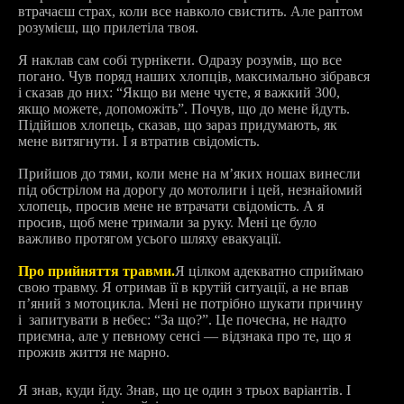
втрачаєш страх, коли все навколо свистить. Але раптом
розумієш, що прилетіла твоя.
Я наклав сам собі турнікети. Одразу розумів, що все
погано. Чув поряд наших хлопців, максимально зібрався
і сказав до них: “Якщо ви мене чуєте, я важкий 300,
якщо можете, допоможіть”. Почув, що до мене йдуть.
Підійшов хлопець, сказав, що зараз придумають, як
мене витягнути. І я втратив свідомість.
Прийшов до тями, коли мене на мʼяких ношах винесли
під обстрілом на дорогу до мотолиги і цей, незнайомий
хлопець, просив мене не втрачати свідомість. А я
просив, щоб мене тримали за руку. Мені це було
важливо протягом усього шляху евакуації.
Про прийняття травми.
Я цілком адекватно сприймаю
свою травму. Я отримав її в крутій ситуації, а не впав
пʼяний з мотоцикла. Мені не потрібно шукати причину
і запитувати в небес: “За що?”. Це почесна, не надто
приємна, але у певному сенсі — відзнака про те, що я
прожив життя не марно.
Я знав, куди йду. Знав, що це один з трьох варіантів. І