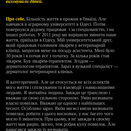
виховували дітей.
Про себе.
Більшість життя я прожив в Ізмаїлі. Але
навчався в аграрному університеті в Одесі. Потім
повернувся додому, працював і за спеціальністю, і на
інших роботах. У 2011 році ми вирішили змінити наше
життя, приїхали в Одесу. Мій університетський друг,
який працював головним лікарем у ветеринарній
клініці, запросив мене на посаду асистента. Мені було
30 років і я почав все з початку. За кілька років став
лікарем. Був лікарем-терапевтом. Згодом —
дерматологом-терапевтом. Зараз я вузький спеціаліст —
дерматолог ветеринарної клініки.
Я категоричний. Але це стосується не всіх аспектів
мого життя і спілкування та взаємодії з навколишніми
людьми. Я звичайна людина. Завжди це транслюю і
вважаю це свою сильною стороною. Умію визнавати
власні помилки. Вважаю це однією з найбільших
чеснот. Особливо зараз. Якби ми всі вміли визнавати
помилки, робити з цього висновки, у нас багато чого
могло б змінитися. При цьому, я не завжди в своєму
житті мав рацію, звісно, теж робив купу помилок. Але
намагався завжди їх визнавати.