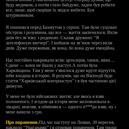
буду медиком, а потім стало байдуже, ладен був робити
все, лише, щоб скоріше їх звідси вибити. Був
штурмовиком.
Я опинився перед Бахмутом у серпні. Там були суцільні
обстріли і розуміння, що все — життя закінчилося. Вісім
днів без звʼязку з родиною. Сказав дружині: “Я
зателефоную ввечері”. І вийшов на звʼязок через вісім
днів. Дуже переживав, як вона, бо вона дуже емоційна.
Нас постійно накривали всім: артилерія, танки, міни…
Єдине — вони не йшли у наступ.
А потім була
Харківщина. Там у мене зʼявилося дуже круте відчуття,
ніби входиш в історію. Я розумів, що на Вікіпедії буде
стаття “Харківський контрнаступ” і я був частиною цієї
двіжухи.
У мене не було військових звитяг, але якось я взяв
полоненого. І згодом ця історія мене заспокоювала в
лікарні, мовляв, я обмінявся — одного п***ра взяв, ну і
мене вивели з гри.
Про поранення.
Під час наступу на Лиман, 30 вересня,
накрило “Ураганами” і я отримав поранення. Там трохи