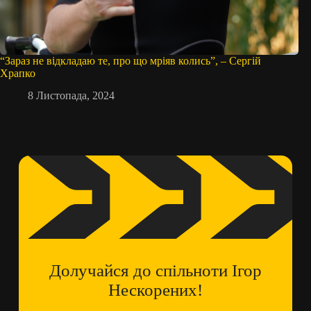
“Зараз не відкладаю те, про що мріяв колись”, – Сергій
Храпко
8 Листопада, 2024
Долучайся до спільноти Ігор
Нескорених!