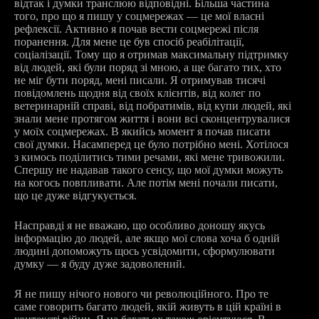
відтак і думки транслюю відповідні. Більша частина
того, про що я пишу у соцмережах — це мої власні
рефлексії. Активно я почав вести соцмережі після
поранення. Для мене це був спосіб реабілітації,
соціалізації. Тому що я отримав максимальну підтримку
від людей, які були поряд зі мною, а ще багато тих, хто
не міг бути поряд, мені писали. Я отримував тисячі
повідомлень щодня від своїх клієнтів, від колег по
ветеринарній справі, від побратимів, від купи людей, які
знали мене протягом життя і вони всі сконцентрувалися
у моїх соцмережах. В якийсь момент я почав писати
свої думки. Насамперед це було потрібно мені. Хотілося
з кимось поділитись тими речами, які мене тривожили.
Спершу не надавав такого сенсу, що мої думки можуть
на когось повпливати. Але потім мені почали писати,
що це дуже відгукується.
Насправді я не вважаю, що особливо доношу якусь
інформацію до людей, але якщо мої слова хоча б одній
людині допоможуть щось усвідомити, сформулювати
думку — я буду дуже задоволений.
Я не пишу нічого нового чи революційного. Про те
саме говорить багато людей, якій живуть в цій країні в