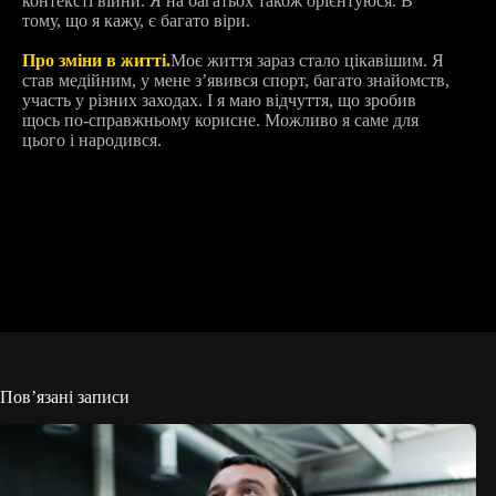
контексті війни. Я на багатьох також орієнтуюся. В
тому, що я кажу, є багато віри.
Про зміни в житті.
Моє життя зараз стало цікавішим. Я
став медійним, у мене зʼявився спорт, багато знайомств,
участь у різних заходах. І я маю відчуття, що зробив
щось по-справжньому корисне. Можливо я саме для
цього і народився.
Пов’язані записи