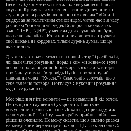
Весь час був в контексті того, що відбувається. І після
окупації Криму та захоплення частини Донеччини та
Луганщини, я розумів, що це початок великої війни. Я
слідкував за політичним становищем, читав час від часу
російські “опозиційні” медіа. Коли росія визнала так
звані “ЛНР”, “ДНР”, у мене жодних сумнівів не було,
що це велика війна. Коли вони почали концентрувати
свої війська на кордонах, тільки дурень думав, що це
якісь понти.
Для мене є ключові моменти в нашій історії і російській,
які дали чітке розуміння, поряд з ким ми живемо: Тузла,
договір про залишення Чорноморського флоту, історія
про “она утонула” (відповідь Путіна про затонулий
підводний човен “Курськ”). Саме тоді я зрозумів, що з
себе являє ця потвора. Потім був Янукович і розуміння,
куди все рухається.
Моє рішення піти воювати — це нормальний хід речей.
Це те, що я вимушений був зробити. Навіть не
вимушений, це щось інакше. Дихати, до прикладу, я ж
не вимушений. Так і тут — в країну прийшла війна —
рішення очевидне. Не можу сказати, що я сильно рвався
на війну, але в березні прийшов до ТЦК, став на облік. 5
липня виїхав у навчальний центр. Спершу думав, що