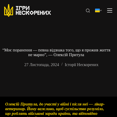
Перейти
до
вмісту
“Моє поранення — певна відзнака того, що я прожив життя
не марно”, — Олексій Притула
27 Листопада, 2024
Історії Нескорених
Олексій Притула, до участі у війні і після неї — лікар-
ветеринар. Йому важливо, щоб суспільство розуміло,
що роблять військові заради країни, та відповідно