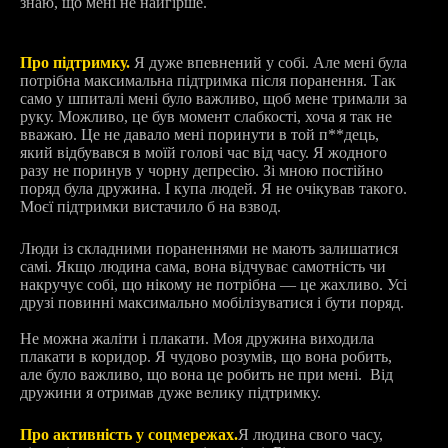
знаю, що мені не найгірше.
Про підтримку.
Я дуже впевнений у собі. Але мені була
потрібна максимальна підтримка після поранення. Так
само у шпиталі мені було важливо, щоб мене тримали за
руку. Можливо, це був момент слабкості, хоча я так не
вважаю. Це не давало мені поринути в той п**дець,
який відбувався в моїй голові час від часу. Я жодного
разу не поринув у чорну депресію. Зі мною постійно
поряд була дружина. І купа людей. Я не очікував такого.
Моєї підтримки вистачило б на взвод.
Люди із складними пораненнями не мають залишатися
самі. Якщо людина сама, вона відчуває самотність чи
накручує собі, що нікому не потрібна — це жахливо. Усі
друзі повинні максимально мобілізуватися і бути поряд.
Не можна жаліти і плакати. Моя дружина виходила
плакати в коридор. Я чудово розумів, що вона робить,
але було важливо, що вона це робить не при мені. Від
дружини я отримав дуже велику підтримку.
Про активність у соцмережах.
Я людина свого часу,