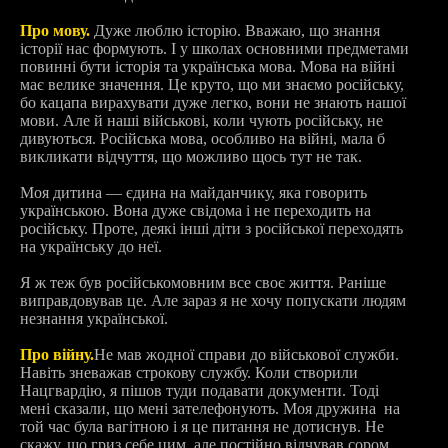
Про мову.
Дуже люблю історію. Вважаю, що знання
історії нас формують. І у школах основними предметами
повинні бути історія та українська мова. Мова на війні
має велике значення. Це круто, що ми знаємо російську,
бо кацапа вирахувати дуже легко, вони не знають нашої
мови. Але й наші військові, коли чують російську, не
дивуються. Російська мова, особливо на війні, мала б
викликати відчуття, що можливо щось тут не так.
Моя дитина — єдина на майданчику, яка говорить
українською. Вона дуже свідома і не переходить на
російську. Проте, деякі інші діти з російської переходять
на українську до неї.
Я ж теж був російськомовним все своє життя. Раніше
виправдовував це. Але зараз я не хочу попускати людям
незнання української.
Про війну.
Не мав жодної справи до військової служби.
Навіть зневажав строкову службу. Коли створили
Нацгвардію, я пішов туди подавати документи. Тоді
мені сказали, що мені зателефонують. Моя дружина на
той час була вагітною і я це питання не дотиснув. Не
скажу, що гриз себе цим, але постійно відчував сором.