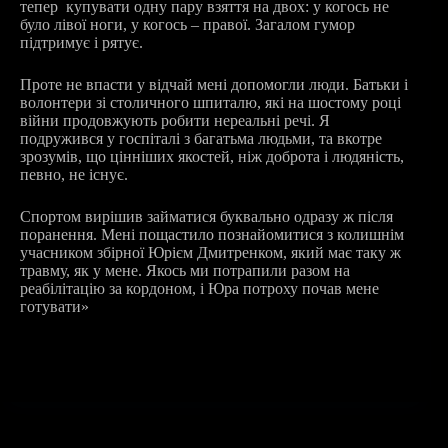
тепер купувати одну пару взяття на двох: у когось не
було лівої ноги, у когось – правої. Загалом гумор
підтримує і рятує.
Проте не впасти у відчай мені допомогли люди. Батьки і
волонтери зі столичного шпиталю, які на шостому році
війни продовжують робити нереальні речі. Я
подружився у госпіталі з багатьма людьми, та вкотре
зрозумів, що цінніших якостей, ніж доброта і людяність,
певно, не існує.
Спортом вирішив займатися буквально одразу ж після
поранення. Мені пощастило познайомитися з колишнім
учасником збірної Юрієм Дмитренком, який має таку ж
травму, як у мене. Якось ми потрапили разом на
реабілітацію за кордоном, і Юра потроху почав мене
готувати»