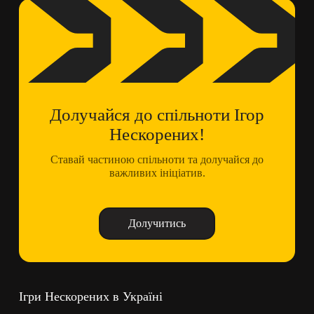
Долучайся до спільноти Ігор
Нескорених!
Ставай частиною спільноти та долучайся до
важливих ініціатив.
Долучитись
Ігри Нескорених в Україні