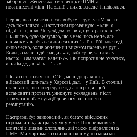
заборонені Женевською конвенцією ПМН-2 –
протипіхотні міни. На одній з них я, власне, і підірвався.
Перше, що пам’ятаю після вибуху, – думку: «Макс, ти
десь помилився». Наступним промайнуло: «Блін, я
підвів пацанів». Чи усвідомлював я, що втратив ногу? –
Ні. Звісно, було зрозуміло, що з нею щось не те, але
спочатку я навіть не дивився вниз. Та й найбільше тоді,
якщо чесно, болів обпечений вибухом палець на руці.
Коли до мене підбіг медик – я, найперше, запитав у
нього: «Там взагалі капець?». Він попросив не рухатися,
а потім додав: «Ну… Так».
Після госпіталя у зоні ООС, мене доправили у
військовий шпиталь у Харкові, далі – у Київ. В столиці
стало ясно, що попереду не одна операція: щоб
встановити протез та уникнути ускладнень, після
травматичної ампутації довелося ще провести
реампутацію.
Насправді був здивований, як багато військових
отримали таку ж травму, як у мене. Познайомився у
шпиталі з іншими хлопцями, які також підірвалися на
ПМН. Ми жартома казали одне одному, що можемо