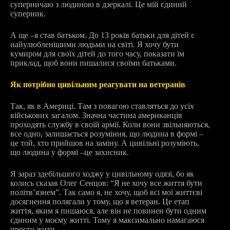
суперничаю з людиною в дзеркалі. Це мій єдиний
суперник.
А ще –я став батьком. До 13 років батьки для дітей є
найулюбленішими людьми на світі. Я хочу бути
кумиром для своїх дітей до того часу, показати їм
приклад, щоб вони пишалися своїми батьками.
Як потрібно цивільним реагувати на ветеранів
Так, як в Америці. Там з повагою ставляться до усіх
військових загалом. Значна частина американців
проходять службу в своїй армії. Коли вони звільняються,
все одно, залишається розуміння, що людина в формі –
це той, хто прийшов на заміну. А цивільні розуміють,
що людина у формі –це захисник.
Я зараз здебільшого ходжу у цивільному одязі, бо як
колись сказав Олег Сенцов: “Я не хочу все життя бути
політв’язнем”. Так само я, не хочу, щоб всі мої життєві
досягнення полягали у тому, що я ветеран. Це етап
життя, яким я пишаюся, але він не повинен бути одним
єдиним у моєму житті. Тому я максимально намагаюся
просто жити.