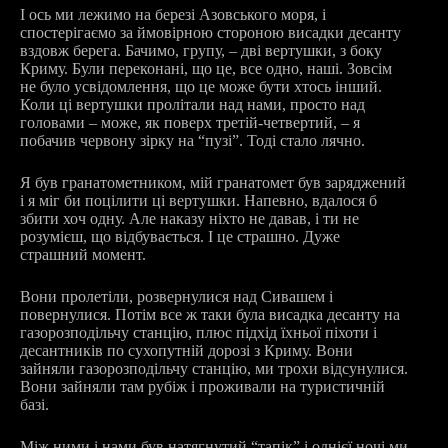
І ось ми лежимо на березі Азовського моря, і
спостерігаємо за ймовірною стороною висадки десанту
вздовж берега. Бачимо, групу, – дві вертушки, з боку
Криму. Були переконані, що це, все одно, наші. Зовсім
не було усвідомлення, що це може бути хтось інший.
Коли ці вертушки пролітали над нами, просто над
головами – може, як поверх третій-четвертий, – я
побачив червону зірку на “пузі”. Тоді стало лячно.
Я був гранатометником, мій гранатомет був заряджений
і я міг би поцілити ці вертушки. Напевно, вдалося б
збити хоч одну. Але наказу ніхто не давав, і ти не
розумієш, що відбувається. І це страшно. Дуже
страшний момент.
Вони пролетіли, розвернулися над Сивашем і
повернулися. Потім все ж таки була висадка десанту на
газорозподільчу станцію, плюс підхід їхньої піхоти і
десантників по сухопутній дорозі з Криму. Вони
зайняли газорозподільчу станцію, ми трохи відсунулися.
Вони зайняли там рубіж і проживали на туристичній
базі.
Між ними і нами був натягнутий “тапік” і однієї ночі ми