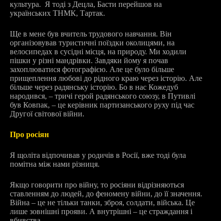
культура. Я тоді з Децла, Басти перейшов на
українських ТНМК, Тартак.
Ще в мене був вчитель трудового навчання. Він
організовував туристичні поїздки околицями, на
велосипедах в сусідні місця, на природу. Ми ходили
пішки у різні мандрівки. Завдяки йому я почав
захоплюватися фотографією. Але це було більше
прищеплення любові до рідного краю через історію. Але
більше через радянську історію. Бо в нас Кожедуб
народився, – тричі герой радянського союзу, в Путивлі
був Ковпак, – це керівник партизанського руху під час
Другої світової війни.
Про росіян
Я щоліта відпочивав у родичів в Росії, вже тоді була
помітна між нами різниця.
Якщо говорити про війну, то росіяни відрізняються
ставленням до людей, до феномену війни, до її значення.
Війна – це не тільки танки, зброя, солдати, війська. Це
лише зовнішні прояви. А внутрішні – це страждання і
вбивства.