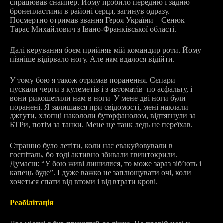
спрацював снайпер. Йому пробило передню і задню
бронепластини в районі серця, загинув одразу.
Посмертно отримав звання Героя України – Сенюк
Тарас Михайлович з Івано-Франківської області.
Далі керування боєм прийняв мій командир роти. Йому
пізніше відірвало ногу. Але нам вдалося відійти.
У тому бою я також отримав поранення. Сєпари
пускали черги з кулеметів і з автоматів по асфальту, і
вони рикошетили нам в ноги. У мене дві ноги були
поранені. Я залишався при свідомості, мені наклали
джгути, хлопці накололи буторфанолом, відтягнули за
БТРи, потім за танки. Мене ще танк ледь не переїхав.
Страшно було летіти, коли нас евакуйовували в
госпіталь, бо тоді активно збивали гвинтокрили.
Думаєш: “У бою живі лишилися, то може зараз зіб’ють і
капець буде”. І дуже важко не заплющувати очі, коли
хочеться спати від втоми і від втрати крові.
Реабілітація