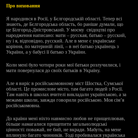
Про виховання
Я народився в Росії, у Бєлгородській області. Тепер всі
знають, де Бєлгородська область, бо раніше думали, що
це Білгород-Дністровський. У моєму свідоцтві про
народження написано: мати – русская, батько – русский,
ну і я, відповідно, русский. Але в мене є українське
коріння, по материній лінії, – в неї батько українець з
України, а у бабусі її батько з України.
Коли мені було чотири роки мої батьки розлучилися, і
мати повернулася до своїх батьків в Україну.
Але я виріс в російськомовному міст Шостка, Сумської
області. Це промислове місто, там багато людей з Росії.
Там навіть в школах вчителі викладали українською, а за
межами школи, завжди говорили російською. Моя сім’я
російськомовна.
До країни мені ніхто навмисно любов не прищеплював,
більше намагалися прищепити загальнолюдські
цінності: поважай, не бий, не вкради. Мабуть, на мене
вплинуло багато чинників. Тоді пробивалася українська