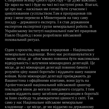
Створення безбар’єрного простору – це дуже важливо.
Це зараз на часі і буде на часі всі наступні роки. Взагалі,
це про нас – наскільки ми готові бути сучасним і
цивілізованим суспільством.Там я пропрацював пів
року і мене перевели в Мінветеранів на таку саму
посаду – державного експерта. І я став державним
експертом експертної групи меморіальної роботи. В
Українському інституті національної пам’яті працював
Павло Подобєд і вони розробляли військовий
поховальний ритуал.
Один з проєктів, над яким я працював – Національне
меморіальне кладовище. Воно має розташовуватися у
такому місці, де обов’язково повинна бути максимальна
відвідуваність і залучення міжнародних делегацій. Це
місце, де всі міжнародні делегації повинні бачити і
розуміти ціну нашої боротьби і віддавати шану нашим
воїнам. Коли міжнародні делегації приїжджають до
Вашингтона з офіційними візитами, вони їдуть на
Арлінгтонський національний військовий цвинтар
покладати вінок до могили невідомого солдата. І тим
самим віддають шану загиблим американцям в боротьбі
за їхню свободу та демократичні цінності у світі. Так
само у нас Національне військове меморіальне
кладовище – це місце, де ми віддаємо на державному