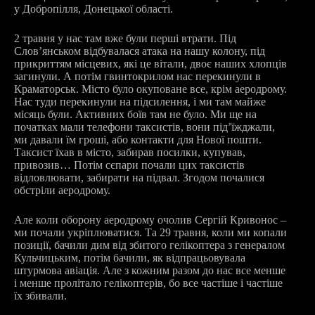
у Добропілля, Донецької області.
2 травня у нас там вже були перші втрати. Під
Слов’янськом відбувалася атака на нашу колону, під
прикриттям місцевих, які це вітали, двоє наших хлопців
загинули. А потім гвинтокрилом нас перекинули в
Краматорськ. Місто було окуповане все, крім аеродрому.
Нас туди перекинули на підсилення, і ми там майже
місяць були. Активних боїв там не було. Ми ще на
початках мали телефони таксистів, вони під’їжджали,
ми давали їм гроші, або контакти для Нової пошти.
Таксист їхав в місто, забирав посилки, купував,
привозив… Потім сєпари почали цих таксистів
відловлювати, забирати на підвал. Згодом почалися
обстріли аеродрому.
Але коли оборону аеродрому очолив Сергій Кривонос –
ми почали укріплюватися. Та 29 травня, коли ми копали
позиції, бачили дим від збитого гелікоптера з генералом
Кульчицьким, потім бачили, як відпрацьовувала
штурмова авіація. Але з кожним разом до нас все менше
і менше пролітало гелікоптерів, бо все частіше і частіше
їх збивали.