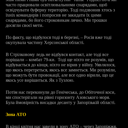
часто працювали освітлювальними снарядами, щоб
освідчувати буферну територію. Тоді подзвонив хтось з
їхніх командирів і попросив не закидати їх цими
снарядами, бо його строковикам лячно. Ми трошки
досягли своєї мети.
По факту, що відбулося тоді в березні, – Росія вже тоді
окупувала частину Херсонської області.
В Стрілковому ледь не відбувся контакт, але тоді все
порішали – комбат 79-ки. Тоді ще ніхто не розумів, що
відбувається до кінця, ніхто не вірив у війну. Уявлялося,
що якось перетреться, якось все замнеться. Ми розуміли,
що можуть бути провокації, але все одно вірили, що це
якось усе вирішиться. Як з Тузлою.
Потім нас перекинули до Генічеська, до Обіточної коси,
ми спостерігали на рівні горизонту Азовського моря.
Була ймовірність висадки десанту у Запорізькій області.
Зона АТО
В кінці квітня нас завели в зону АТО – через Запоріжжя,