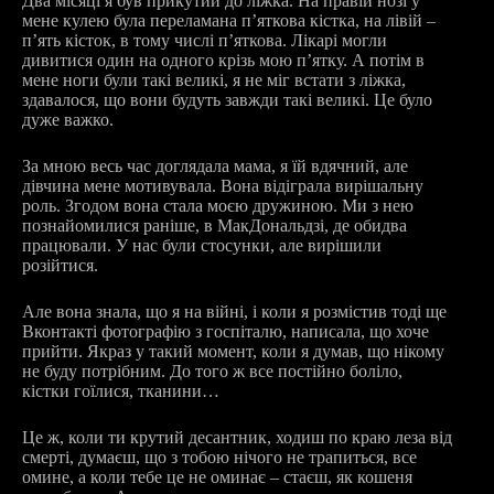
Два місяці я був прикутий до ліжка. На правій нозі у
мене кулею була переламана п’яткова кістка, на лівій –
п’ять кісток, в тому числі п’яткова. Лікарі могли
дивитися один на одного крізь мою п’ятку. А потім в
мене ноги були такі великі, я не міг встати з ліжка,
здавалося, що вони будуть завжди такі великі. Це було
дуже важко.
За мною весь час доглядала мама, я їй вдячний, але
дівчина мене мотивувала. Вона відіграла вирішальну
роль. Згодом вона стала моєю дружиною. Ми з нею
познайомилися раніше, в МакДональдзі, де обидва
працювали. У нас були стосунки, але вирішили
розійтися.
Але вона знала, що я на війні, і коли я розмістив тоді ще
Вконтакті фотографію з госпіталю, написала, що хоче
прийти. Якраз у такий момент, коли я думав, що нікому
не буду потрібним. До того ж все постійно боліло,
кістки гоїлися, тканини…
Це ж, коли ти крутий десантник, ходиш по краю леза від
смерті, думаєш, що з тобою нічого не трапиться, все
омине, а коли тебе це не оминає – стаєш, як кошеня