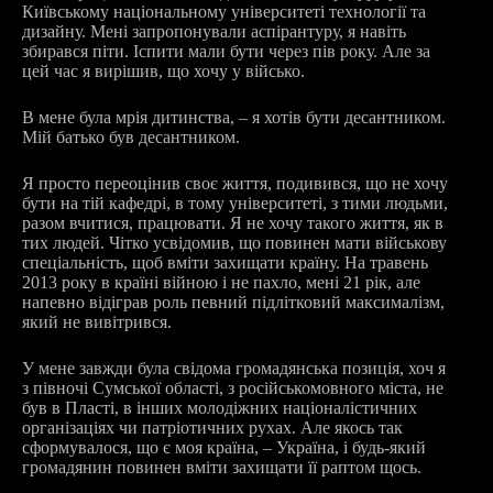
Київському національному університеті технології та
дизайну. Мені запропонували аспірантуру, я навіть
збирався піти. Іспити мали бути через пів року. Але за
цей час я вирішив, що хочу у військо.
В мене була мрія дитинства, – я хотів бути десантником.
Мій батько був десантником.
Я просто переоцінив своє життя, подивився, що не хочу
бути на тій кафедрі, в тому університеті, з тими людьми,
разом вчитися, працювати. Я не хочу такого життя, як в
тих людей. Чітко усвідомив, що повинен мати військову
спеціальність, щоб вміти захищати країну. На травень
2013 року в країні війною і не пахло, мені 21 рік, але
напевно відіграв роль певний підлітковий максималізм,
який не вивітрився.
У мене завжди була свідома громадянська позиція, хоч я
з півночі Сумської області, з російськомовного міста, не
був в Пласті, в інших молодіжних націоналістичних
організаціях чи патріотичних рухах. Але якось так
сформувалося, що є моя країна, – Україна, і будь-який
громадянин повинен вміти захищати її раптом щось.