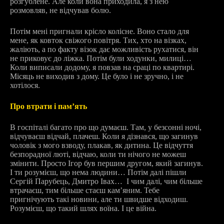
розгублене. Але коли вона приходила, я з нею
розмовляв, не відчував болю.
Потім мені пригнали крісло колісне. Воно стало для
мене, як ковток свіжого повітря. Тих, хто на візках,
жаліють, а по факту візок дає можливість рухатися, він
не приковує до ліжка. Потім були ходунки, милиці…
Коли виписали додому, я повзав на сраці по квартирі.
Місяць не виходив з дому. Це було і не зручно, і не
хотілося.
Про втрати і пам’ять
В госпіталі багато про що думаєш. Там, у безсонні ночі,
відчуваєш відчай, плачеш. Коли я дізнався, що загинув
чоловік з мого взводу, плакав, як дитина. Це відчуття
безпорадної люті, відчаю, коли ти нічого не можеш
змінити. Просто Ігор був першим другом, який загинув.
І ти розумієш, що нема людини… Потім далі пішли
Сергій Парубець, Дмитро Івах… І чим далі, чим більше
втрачаєш, тим більше стаєш кам’яним. Тебе
пригнічують такі новини, але ти швидше відходиш.
Розумієш, що такий шлях воїна. І це війна.