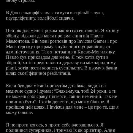
знову стріляю.
В Дюссельдорфі я змагатимуся в стрільбі з лука,
пауерліфтингу, волейболі сидячи.
Цей рік для мене є роком закриття гештальтів. Я хотів у
збірну, відколи дізнався про змагання від Павла
Мамонтова. Він мені розповів про Invictus Games і про
Магістерську програму з публічного управління та
адміністрування. Так я потрапив в Києво-Могилянку.
Павло був прикладом для мене. Я теж хотів бути в
збірній, хотів представляти державу на міжнародному
рівні, хотів нести користь суспільству. В цьому я бачив
шлях своєї фізичної реабілітації.
Коли був два місяці прикутим до ліжка, ходив на
медичне судно і думав: “Бляха-муха, тобі 24 роки, а ти
не можеш собі сраку підтерти, такий немічний. Так не
повинно бути”. І хотів довести, що можу більше. Я
пройшов цей шлях. І Invictus для мене – це про те, що я
можу більше.
Я не проти когось, я проти себе вчорашнього. Я
подивився суперників, і тримаю їх як орієнтир. Але я