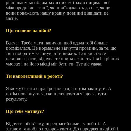
рівні шану загиблим захисникам і захисницям. І всі
міжнародні делегації, які приїжджають до нас, якщо
вони поважають нашу країну, повинні відвідати це
місце.
Що головне на війні?
Вдача. Треба мати навички, щоб вдача тобі більше
посміхалася. Це нормальне відчуття провини, за те, що
твій побратим загинув, а ти вижив. Там ви стаєте
певною зграєю, відчуваєте приналежність. І всі в рівних
умовах і на його місці міг бути ти. Тут діє удача.
Ти наполегливий в роботі?
Я можу багато справ розпочати, а потім закинути. А
потім повернутися, сконцентруватися і досягнути
результату.
Що тебе мотивує?
Відчуття обовʼязку, перед загиблими –у роботі. А
загалом, я люблю подорожувати. До народження дітей і