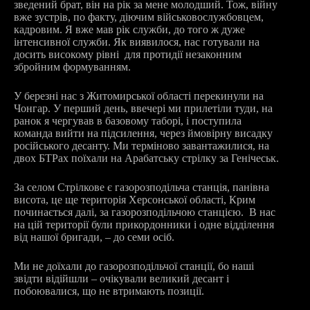
зведений брат, він на рік за мене молодший. Тож, війну
вже зустрів, по факту, діючим військовослужбовцем,
кадровим. Я вже мав рік служби, до того ж дуже
інтенсивної служби. Як виявилося, нас готували на
досить високому рівні для протидії незаконним
збройним формуванням.
У березні нас з Житомирської області перекинули на
Чонгар. У перший день, ввечері ми прилетіли туди, на
ранок я чергував в базовому таборі, і поступила
команда вийти на підсилення, через ймовірну висадку
російського десанту. Ми терміново завантажилися, на
двох БТРах поїхали на Арабатську стрілку за Генічеськ.
За селом Стрілкове є газорозподільча станція, панівна
висота, це ще територія Херсонської області, Крим
починається далі, за газорозподільчою станцією. В нас
на цій території були прикордонники і одне відділення
від нашої бригади, – до семи осіб.
Ми не доїхали до газорозподільчої станції, бо наші
звідти відійшли – очікували великий десант і
побоювалися, що не втримають позиції.