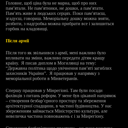
Головне, щоб ціна була не марна, щоб про них
пам’ятали. Не пам’ятники, не дошки, а пам’ятати.
Пам’ять живе в людських серцях. Поки пам’ятаєш,
згадуєш, говориш. Меморіальну дошку можна зняти,
розбити, з надгробка можна прибрати все і залишиться
горбик на кладовищі.
Після армії
Після того як звільнився з армії, мені важливо було
впливати на зміни, важливо передати дітям кращу
країну. Я писав диплом в Могилянці на тему:
“Державна політика щодо увічнення пам’яті загиблих
захисників України”. Я працював у напрямку з
меморіальної роботи в Мінветеранів.
Спершу працював у Мінрегіоні. Там були посади
фахівців з питань реформ. У мене був цікавий напрямок
– створення безбар’єрного простору та збереження
архітектурної спадщини, в частині будівництва. У нас
збереженням займається Міністерство культури, але
невеличка частина повноважень є і за Мінрегіону.