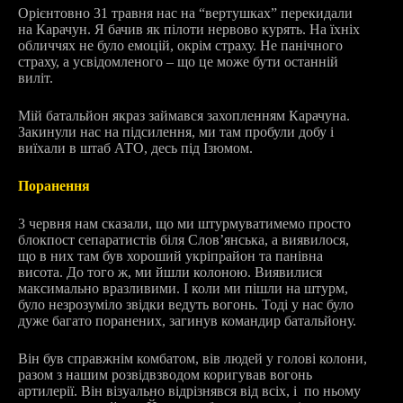
Орієнтовно 31 травня нас на “вертушках” перекидали
на Карачун. Я бачив як пілоти нервово курять. На їхніх
обличчях не було емоцій, окрім страху. Не панічного
страху, а усвідомленого – що це може бути останній
виліт.
Мій батальйон якраз займався захопленням Карачуна.
Закинули нас на підсилення, ми там пробули добу і
виїхали в штаб АТО, десь під Ізюмом.
Поранення
3 червня нам сказали, що ми штурмуватимемо просто
блокпост сепаратистів біля Слов’янська, а виявилося,
що в них там був хороший укріпрайон та панівна
висота. До того ж, ми йшли колоною. Виявилися
максимально вразливими. І коли ми пішли на штурм,
було незрозуміло звідки ведуть вогонь. Тоді у нас було
дуже багато поранених, загинув командир батальйону.
Він був справжнім комбатом, вів людей у голові колони,
разом з нашим розвідвзводом коригував вогонь
артилерії. Він візуально відрізнявся від всіх, і по ньому