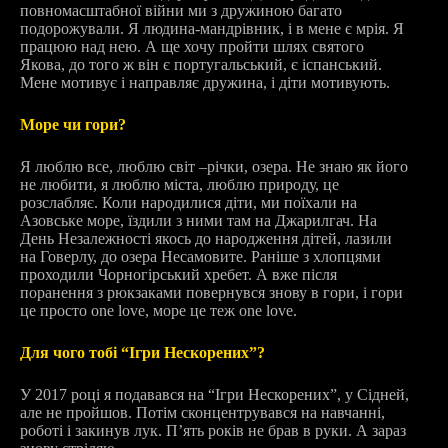
повномасштабної війни ми з дружиною багато
подорожували. Я людина-мандрівник, і в мене є мрія. Я
працюю над нею. А ще хочу пройти шлях святого
Якова, до того ж він є португальський, є іспанський.
Мене мотивує і направляє дружина, і діти мотивують.
Море чи гори?
Я люблю все, люблю світ –річки, озера. Не знаю як його
не любити, я люблю міста, люблю природу, це
розслабляє. Коли народилися діти, ми поїхали на
Азовське море, їздили з ними там на Джарилгач. На
День Незалежності якось до народження дітей, лазили
на Говерлу, до озера Несамовите. Раніше з хлопцями
проходили Чорногірський хребет. А вже після
поранення з рюкзаками повернувся знову в гори, і гори
це просто one love, море це теж one love.
Для чого тобі “Ігри Нескорених”?
У 2017 році я подавався на “Ігри Нескорених”, у Сідней,
але не пройшов. Потім сконцентрувався на навчанні,
роботі і закинув лук. П’ять років не брав в руки. А зараз