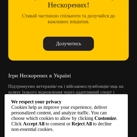
Нескорених!
Ставай частиною спільноти та долучайся до
важливих ініціатив.
Долучитись
Ігри Нескорених в Україні
Підтримуємо ветеранів/-ок і військовослужбовців/-иць на
шляху їхнього відновлення через адаптивний спорт і
спільноту.
We respect your privacy
Cookies help us improve your experience, deliver
Контакти
personalized content, and analyze traffic. You can
choose which cookies to allow by clicking
Customize
.
Click
Accept All
to consent or
Reject All
to decline
info@invictusgames.in.ua
non-essential cookies.
Долучитись