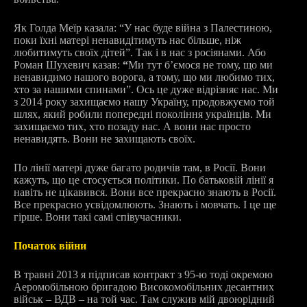
Як Голда Меїр казала: “У нас буде війна з Палестиною,
поки їхні матері ненавидітимуть нас більше, ніж
любитимуть своїх дітей”. Так і в нас з росіянами. Або
Роман Шухевич казав:
“
Ми тут б’ємося не тому, що ми
ненавидимо нашого ворога, а тому, що ми любимо тих,
хто за нашими спинами”. Ось це дуже відрізняє нас. Ми
з 2014 року захищаємо нашу Україну, продовжуємо той
шлях, який робили попередні покоління українців. Ми
захищаємо тих, хто позаду нас. А вони нас просто
ненавидять. Вони не захищають своїх.
По лінії матері дуже багато родичів там, в Росії. Вони
кажуть, що це стосується політики. По батьковій лінії я
навіть не цікавився. Вони все прекрасно знають в Росії.
Все прекрасно усвідомлюють. Знають і мовчать. І це ще
гірше. Вони такі самі співучасники.
Початок війни
В травні 2013 я підписав контракт з 95-ю тоді окремою
Аеромобільною бригадою Високомобільних десантних
військ – ВДВ – на той час. Там служив мій двоюрідний