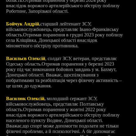
область.
Отримав поранення у березні 2024 року
внаслідок ворожого артилерійського обстрілу поблизу
Роботине, Запорізької області.
Бойчук Андрій
,
старший лейтенант ЗСУ,
військовослужбовець, представляє Івано-Франківську
область.
Отримав поранення в грудні 2023 року поблизу
села Кліщіївка, Донецької області внаслідок
мінометного обстрілу противника.
Васильєв Олексій
, солдат ЗСУ, ветеран, представляє
Одеську область.
Отримав поранення у березні 2023
року під час виконання бойових завдань у м. Бахмут,
Донецької області. Вважає, що
спілкування з
побратимами та реабілітація через фізичну активність –
це шлях до одужання.
Василюк Олексій
,
молодший сержант ЗСУ,
військовослужбовець, представляє Полтавську
область.
Отримав поранення у жовтні 2022 року
внаслідок ворожого артилерійського обстрілу поблизу
населеного пункту Водяне, Донецької області.
Вважає,
що спорт може допомогти подолати не тільки
фізичні проблеми, а й психологічні. А біг допомагає