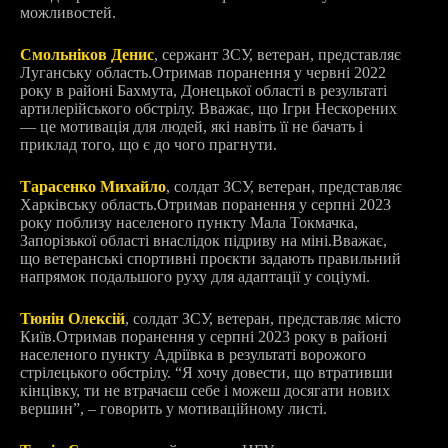
можливостей.
Смольніков Денис
, сержант ЗСУ, ветеран, представляє
Луганську область.
Отримав поранення у червні 2022
року в районі Бахмута, Донецької області в результаті
артилерійського обстрілу. Вважає, що Ігри Нескорених
— це мотивація для людей, які навіть її не бачать і
приклад того, що є до чого прагнути.
Тарасенко Михайло
, солдат ЗСУ, ветеран, представляє
Харківську область.
Отримав поранення у серпні 2023
року поблизу населеного пункту Мала Токмачка,
Запорізької області внаслідок підриву на міні.
Вважає,
що ветеранські спортивні проєкти задають правильний
напрямок подальшого руху для адаптації у соціумі.
Тюнін Олексій
, солдат ЗСУ, ветеран, представляє місто
Київ.
Отримав поранення у серпні 2023 року в районі
населеного пункту Адріївка в результаті ворожого
стрілецького обстрілу. “Я хочу довести, що втративши
кінцівку, ти не втрачаєш себе і можеш досягати нових
вершин”, – говорить у мотиваційному листі.