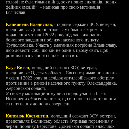
голові не була тільки війна, хочу нових викликів, нових
файних емоцій”, – написав про свою мотивація
Вʼячеслав.
Капканець Владислав
, старший сержант ЗСУ, ветеран,
представляє Дніпропетровську область.
Отримав
поранення у травні 2022 року під час виконання
бойового завдання поблизу населеного пункту
Трудолюбівка. Участь у змаганнях потрібна Владиславу,
щоб довести собі, що він не один в цьому світі, щоб
розвиватися у спорті і побачити світ.
Каус Євген
, молодший сержант ЗСУ, ветеран,
представляє Одеську область. Євген отримав поранення
у серпні 2022 року внаслідок артилерійського обстрілу
противника в районі населеного пункту Олександрівка,
Херсонської області.
У своєму мотиваційному листі щодо участі в Іграх
Нескорених Євген написав, що він повен сил, терпіння
та натхнення до нових звершень.
Копелюк Костянтин
, молодший сержант ЗСУ, ветеран,
представляє Волинську область.
Отримав поранення у
червні поблизу Берестове, Донецької області внаслідок