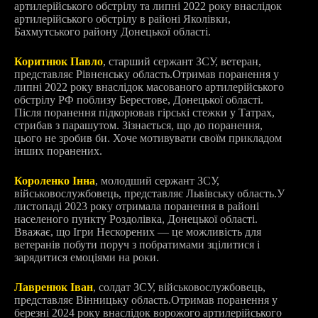
артилерійського обстрілу та липні 2022 року внаслідок
артилерійського обстрілу в районі Яколівки,
Бахмутського району Донецької області.
Коритнюк Павло
, старший сержант ЗСУ, ветеран,
представляє Рівненську область.
Отримав поранення у
липні 2022 року внаслідок масованого артилерійського
обстрілу РФ поблизу Берестове, Донецької області.
Після поранення підкорював гірські стежки у Татрах,
стрибав з парашутом. Зізнається, що до поранення,
цього не зробив би. Хоче мотивувати своїм прикладом
інших поранених.
Короленко Інна
, молодший сержант ЗСУ,
військовослужбовець, представляє Львівську область.
У
листопаді 2023 року отримала поранення в районі
населеного пункту Роздолівка, Донецької області.
Вважає, що Ігри Нескорених — це можливість для
ветеранів побути поруч з побратимами зцілитися і
зарядитися емоціями на роки.
Лавренюк Іван
, солдат ЗСУ, військовослужбовець,
представляє Вінницьку область.
Отримав поранення у
березні 2024 року внаслідок ворожого артилерійського