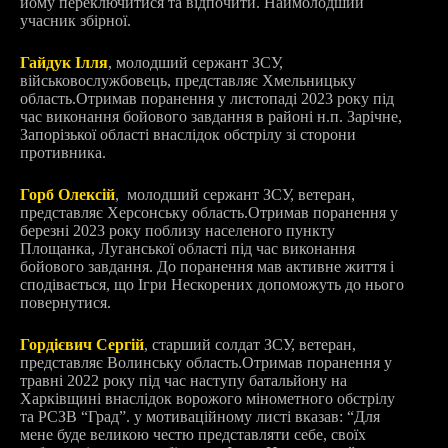
йому переключитися та відпочити. Наймолодший
учасник збірної.
Гайдук Ілля
, молодший сержант ЗСУ,
військовослужбовець, представляє Хмельницьку
область.
Отримав поранення у листопаді 2023 року під
час виконання бойового завдання в районі н.п. Зарічне,
Запорізької області внаслідок обстрілу зі сторони
противника.
Горб Олексій
, молодший сержант ЗСУ, ветеран,
представляє Херсонську область.
Отримав поранення у
березні 2023 року поблизу населеного пункту
Площанка, Луганської області під час виконання
бойового завдання. До поранення мав активне життя і
сподівається, що Ігри Нескорених допоможуть до нього
повернутися.
Гордієвич Сергій
, старший солдат ЗСУ, ветеран,
представляє Волинську область.
Отримав поранення у
травні 2022 року під час наступу батальйону на
Харківщині внаслідок ворожого мінометного обстрілу
та РСЗВ “Град”. у мотиваційному листі вказав: “Для
мене буде великою честю представляти себе, своїх