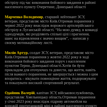
обстрілу під час виконання бойового завдання в районі
населеного пункту Очеретине, Донецької області
Марченко Володимир
, старший лейтенант ЗСУ,
ветеран, представляє місто Київ.
Отримав поранення у
червні 2022 року внаслідок ворожого артилерійського
обстрілу в Луганській області. “
На мою думку, в команді
однодумців, які розділяють спільні цілі і прагнення,
шанс на відновлення є значно вищим”, – написав у
своєму мотиваційному листі.
Милін Артур
,
солдат ЗСУ, ветеран, представляє місто
Київ.
Отримав поранення у жовтні 2022 року в ході
виконання бойового завдання поруч з населеним
пунктом Терни, Донецької області.
Хотів би бути
прикладом для оточуючих та довести, що життя, навіть
після важкого поранення, не завершується і можна з цим
впоратись – вікувати повноцінне життя, подорожувати
та показувати високий спортивний результат.
Одайник Валерій
, капітан ЗСУ, військовослужбовець,
представляє Хмельницьку область.
Отримав поранення
у січні 2023 року внаслідок підриву автомобіля на
ворожій протитанковій міні в районі населеного пункту