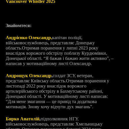
Vancouver Whistler 2025
Знайомтеся:
Андрієнко Олександр,
капітан поліції,
військовослужбовець, представляє Донецьку
область.
Отримав поранення у липні 2023 року
внаслідок ворожого обстрілу поблизу Курдюмівки,
Донецької області. “Я бажав і бажаю жити активно”, –
написав у мотиваційному листі Олександр.
Андрощук Олександр
,
солдат ЗСУ, ветеран,
представляє Київську область.
Отримав поранення у
листопаді 2022 року внаслідок ворожого
артилерійського обстрілу в Бахмутському районі,
Донецької області. У мотиваційному листі написав:
“
Для мене змагання — це привід та додаткова
мотивація. Знову хочу відчути дух змагань”.
Бирко Анатолій
,
підполковник НГУ,
військовослужбовець, представляє Хмельницьку