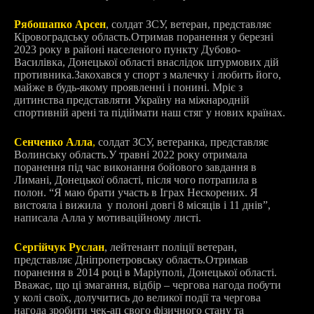
Рябошапко Арсен
, солдат ЗСУ, ветеран, представляє
Кіровоградську область.
Отримав поранення у березні
2023 року в районі населеного пункту Дубово-
Василівка, Донецької області внаслідок штурмових дій
противника.
Закохався у спорт з малечку і любить його,
майже в будь-якому проявленні і понині. Мріє з
дитинства представляти Україну на міжнародній
спортивній арені та підіймати наш стяг у нових країнах.
Сенченко Алла
,
солдат ЗСУ, ветеранка, представляє
Волинську область.
У травні 2022 року отримала
поранення під час виконання бойового завдання в
Лимані, Донецької області, після чого потрапила в
полон. “
Я маю брати участь в Іграх Нескорених. Я
вистояла і вижила у полоні довгі 8 місяців і 11 днів”,
написала Алла у мотиваційному листі.
Сергійчук Руслан
, лейтенант поліції
ветеран,
представляє Дніпропетровську область.
Отримав
поранення в 2014 році в Маріуполі, Донецької області.
Вважає, що ці змагання, відбір – чергова нагода побути
у колі своїх, долучитись до великої події та чергова
нагода зробити чек-ап свого фізичного стану та