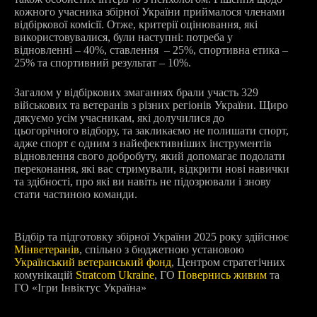
кожного учасника збірної України приймалося членами
відбіркової комісії. Отже, критерії оцінювання, які
використовувалися, були наступні: потреба у
відновленні – 40%, ставлення – 25%, спортивна етика –
25% та спортивний результат – 10%.
Загалом у відбіркових змаганнях брали участь 329
військових та ветеранів з різних регіонів України. Щиро
дякуємо усім учасникам, які долучилися до
цьогорічного відбору, та закликаємо не полишати спорт,
адже спорт є одним з найефективніших інструментів
відновлення свого добробуту, який допомагає подолати
переконання, які вас стримували, відкрити нові навички
та здібності, про які ви навіть не підозрювали і знову
стати частиною команди.
Відбір та підготовку збірної України 2025 року здійснює
Мінветеранів
, спільно з бюджетною установою
Український ветеранський фонд
, Центром стратегічних
комунікацій
Stratcom Ukraine
, ГО
Повернись живим
та
ГО «Ігри Інвіктус Україна»