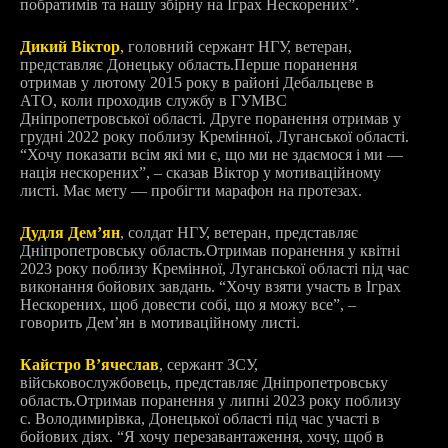
побратимів та нашу збірну на Іграх Нескорених”.
Дикий Віктор
,
головний сержант НГУ, ветеран,
представляє Донецьку область.
Перше поранення
отримав у лютому 2015 року в районі Дебальцеве в
АТО, коли проходив службу в ГУМВС
Дніпропетровської області. Друге поранення отримав у
грудні 2022 року поблизу Кремінної, Луганської області.
“Хочу показати всім які ми є, що ми не здаємося і ми —
нація нескорених”, – сказав Віктор у мотиваційному
листі. Має мету — пробігти марафон на протезах.
Дудля Демʼян
, солдат НГУ, ветеран, представляє
Дніпропетровську область.
Отримав поранення у квітні
2023 року поблизу Кремінної, Луганської області під час
виконання бойових завдань. “Хочу взяти участь в Іграх
Нескорених, щоб довести собі, що я можу все”, –
говорить Демʼян в мотиваційному листі.
Кайстро Вʼячеслав
, сержант ЗСУ,
військовослужбовець, представляє Дніпропетровську
область.
Отримав поранення у липні 2023 року поблизу
с. Володимирівка, Донецької області під час участі в
бойових діях. “
Я хочу перезавантаження, хочу, щоб в