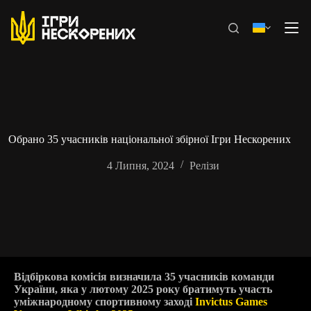
Перейти
до
вмісту
Обрано 35 учасників національної збірної Ігри Нескорених
4 Липня, 2024
Релізи
Відбіркова комісія визначила 35 учасників команди
України, яка у лютому 2025 року братимуть участь
у
міжнародному спортивному заході
Invictus Games