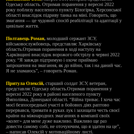
Одеську область. О
тримав поранення у вересні 2022
року поблизу населеного пункту Білогірка, Херсонської
області внаслідок підриву танка на міні. Говорить, що
змагання — це чудовий спосіб реабілітації та адаптації у
цивільне життя.
Полтавець Роман
,
молодший сержант ЗСУ,
військовослужбовець, представляє Харківську
область.
Отримав поранення в ході наступу на
Харківщині внаслідок ворожого обстрілу в червні 2022
року. “
Я завжди підтримую і охоче приймаю
запрошення на змагання, як до війни, так і на даний час.
Я не зламаюсь”, – говорить Роман.
Притула Олексій
,
старший солдат ЗСУ, ветеран,
представляє Одеську область.
Отримав поранення у
вересні 2022 року в районі населеного пункту
Ямполівка, Донецької області. “
Війна триває. І хоча час
моєї безпосередньої участі в бойових діях раптово
перервався, тримати в руках лук і захищати честь своєї
країни на міжнародних змаганнях в компанії своїх
«колег» для мене дуже важливо. Важливо ще раз
довести самому собі, не оточуючим, що я здатен на це”,
– написав Олексій у мотиваційному листі.