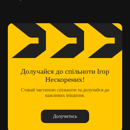
Долучайся до спільноти Ігор
Нескорених!
Ставай частиною спільноти та долучайся до
важливих ініціатив.
Долучитись