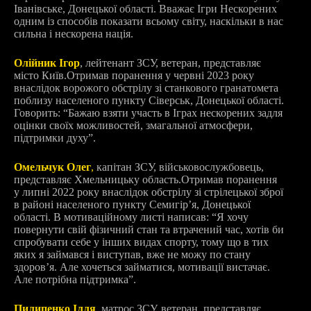
Іванівське, Донецької області
. Вважає Ігри Нескорених
одним із способів показати всьому світу, наскільки в нас
сильна і нескорена нація.
Олійник Ігор
, лейтенант ЗСУ, ветеран, представляє
місто Київ.
Отримав поранення у червні 2023 року
внаслідок ворожого обстрілу зі станкового гранатомета
поблизу населеного пункту Сіверськ, Донецької області.
Говорить: “
Бажаю взяти участь в Іграх нескорених задля
оцінки своїх можливостей, змагальної атмосфери,
підтримки духу”.
Омельчук Олег
,
капітан ЗСУ, військовослужбовець,
представляє Хмельницьку область.
Отримав поранення
у липні 2022 року внаслідок обстрілу зі стрілецької зброї
в районі населеного пункту Семигір’я, Донецької
області. В мотиваційному листі написав: “
Я хочу
повернути свій фізичний стан та втрачений час, хотів би
спробувати себе у інших видах спорту, тому що в тих
яких я займався і виступав, вже не можу по стану
здоров’я. Але хочеться займатися, мотивації вистачає.
Але потрібна підтримка”.
Пилипенко Ілля
, матрос ЗСУ, ветеран, представляє