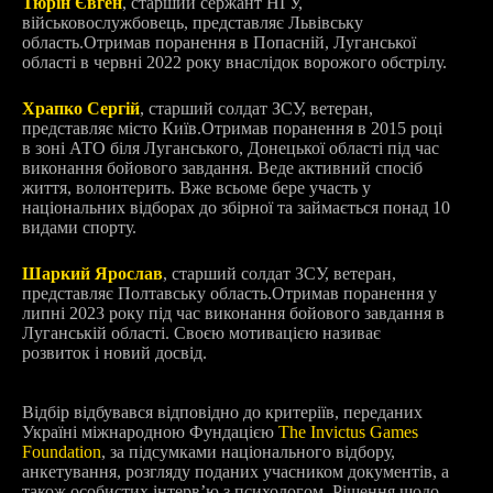
Тюрін Євген
, старший сержант НГУ,
військовослужбовець, представляє Львівську
область.
Отримав поранення в Попасній, Луганської
області в червні 2022 року внаслідок ворожого обстрілу.
Храпко Сергій
, старший солдат ЗСУ, ветеран,
представляє місто Київ.
Отримав поранення в 2015 році
в зоні АТО біля Луганського, Донецької області під час
виконання бойового завдання. Веде активний спосіб
життя, волонтерить. Вже всьоме бере участь у
національних відборах до збірної та займається понад 10
видами спорту.
Шаркий Ярослав
, старший солдат ЗСУ, ветеран,
представляє Полтавську область.
Отримав поранення у
липні 2023 року під час виконання бойового завдання в
Луганській області. Своєю мотивацією називає
розвиток і новий досвід.
Відбір відбувався відповідно до критеріїв, переданих
Україні міжнародною Фундацією
The Invictus Games
Foundation
, за підсумками національного відбору,
анкетування, розгляду поданих учасником документів, а
також особистих інтерв’ю з психологом. Рішення щодо