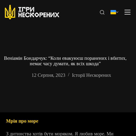
Перейти
до
вмісту
Веніамін Бондарчук: “Коли евакуюєш поранених і вбитих,
немає часу думати, як всіх шкода”
12 Серпня, 2023
Історії Нескорених
Мрія про море
З дитинства хотів бути моряком. Я любив море. Ми