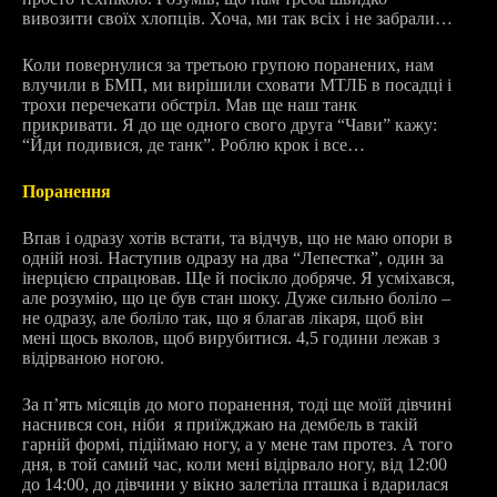
вивозити своїх хлопців. Хоча, ми так всіх і не забрали…
Коли повернулися за третьою групою поранених, нам
влучили в БМП, ми вирішили сховати МТЛБ в посадці і
трохи перечекати обстріл. Мав ще наш танк
прикривати. Я до ще одного свого друга “Чави” кажу:
“Йди подивися, де танк”. Роблю крок і все…
Поранення
Впав і одразу хотів встати, та відчув, що не маю опори в
одній нозі. Наступив одразу на два “Лепестка”, один за
інерцією спрацював. Ще й посікло добряче. Я усміхався,
але розумію, що це був стан шоку. Дуже сильно боліло –
не одразу, але боліло так, що я благав лікаря, щоб він
мені щось вколов, щоб вирубитися. 4,5 години лежав з
відірваною ногою.
За п’ять місяців до мого поранення, тоді ще моїй дівчині
наснився сон, ніби я приїжджаю на дембель в такій
гарній формі,
підіймаю ногу, а у мене там протез. А того
дня, в той самий час, коли мені відірвало ногу, від 12:00
до 14:00, до дівчини у вікно залетіла пташка і вдарилася