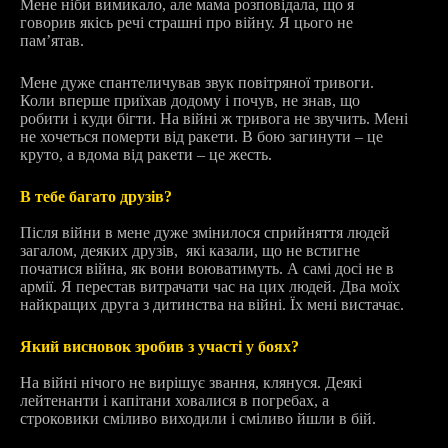
Мене ніби вимикало, але мама розповідала, що я
говорив якісь речі страшні про війну. Я цього не
пам’ятав.
Мене дуже спантеличував звук повітряної тривоги.
Коли вперше приїхав додому і почув, не знав, що
робити і куди бігти. На війні ж тривога не звучить. Мені
не хочеться померти від ракети. В бою загинути – це
круто, а вдома від ракети – це жесть.
В тебе багато друзів?
Після війни в мене дуже змінилося сприйняття людей
загалом, деяких друзів, які казали, що не встигне
початися війна, як вони воюватимуть. А самі досі не в
армії. Я перестав витрачати час на цих людей. Два моїх
найкращих друга з дитинства на війні. Їх мені вистачає.
Який висновок зробив з участі у боях?
На війні нічого не вирішує звання, клянуся. Деякі
лейтенанти і капітани ховалися в погребах, а
строковики сміливо виходили і сміливо йшли в бій.