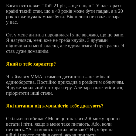
Багато хто каже: “Тобі 21 рік, – ще пацан”. У нас зараз в
країні такий стан, що в 40 років може бути пацан, а в 20
років вже мужик може бути.
Вік нічого не означає зараз
у нас.
От, у мене дитина народилася і я не вважаю, що це рано.
Я нагулявся, мені вже не треба клубів. З друзями
відпочивати мені класно, але вдома взагалі прекрасно. Я
став дуже домашнім.
Який в тебе характер?
Я займався ММА з самого дитинства – це змішані
єдиноборства. Постійно приходив з розбитим обличчям.
Я дуже запальний по характеру. Але зараз вже змінився,
пріоритети інші стали.
Які питання від журналістів тебе дратують?
Скільки ти вбивав? Мене це так злить! Я можу просто
встати і піти, якщо в мене таке питають. Або, коли
питають: “А ти колись взагалі вбивав?” Ні, я був на
війні і просто сидів в окопі, чекав прильота.