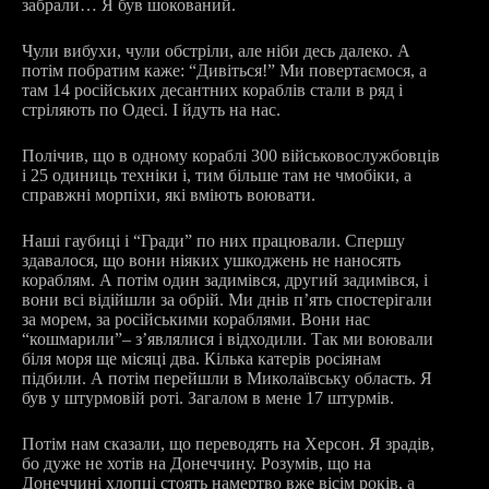
забрали… Я був шокований.
Чули вибухи, чули обстріли, але ніби десь далеко. А
потім побратим каже: “Дивіться!” Ми повертаємося, а
там 14 російських десантних кораблів стали в ряд і
стріляють по Одесі. І йдуть на нас.
Полічив, що в одному кораблі 300 військовослужбовців
і 25 одиниць техніки і, тим більше там не чмобіки, а
справжні морпіхи, які вміють воювати.
Наші гаубиці і “Гради” по них працювали. Спершу
здавалося, що вони ніяких ушкоджень не наносять
кораблям. А потім один задимівся, другий задимівся, і
вони всі відійшли за обрій. Ми днів п’ять спостерігали
за морем, за російськими кораблями. Вони нас
“кошмарили”
–
з’являлися і відходили. Так ми воювали
біля моря ще місяці два. Кілька катерів росіянам
підбили. А потім перейшли в Миколаївську область. Я
був у штурмовій роті. Загалом в мене 17 штурмів.
Потім нам сказали, що переводять на Херсон. Я зрадів,
бо дуже не хотів на Донеччину. Розумів, що на
Донеччині хлопці стоять намертво вже вісім років, а