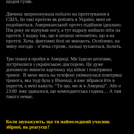
щодня гуляв.
Дівчина запропонувала поїхати на протезування в
США, бо такі протези як роблять в Україні, мені не
подобаються. Американський протез підійшов ідеально.
Пів року не відчував ногу, а тут відразу вийшло піти на
протезі. І ходжу так, що в штанах непомітно, що я на
протезі. Хоча, фантомні болі не минають. Особливо, на
зміну погоди – п’ятка стріляє, пальці чухаються, болить.
Три тижні я пробув в Америці. Ми їздили штатами,
зустрічалися з українською діаспорою. Це дуже
допомогло змінити картинку від війни і повітряних
тривог. В мене якось на телефоні увімкнулася повітряна
тривога, яка тоді була у Вінниці, я вже зібрався йти в
укриття, а мені кажуть: “Ти що, ми ж в Америці”. Або о
23:00 вже здавалося, що комендантська година… А там
такого немає.
Коли зауважують, що ти наймолодший учасник
збірної, як реагуєш?