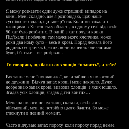
Я можу розказати один дуже страшний випадок на
війні. Мені складно, але я розповідаю, щоб наше
суспільство знало, що таке р*сня. Коли ми заїхали з
хлопцями в Херсонську область, в одному селі відсотків
80 хат було розбитих. В одній з хат почули крики.
Під’їхали і побачили там маленького хлопчика, може
роки два йому було – весь в крові. Поряд лежала його
родина: сестричка, братик, вони напевно близнятами
були, і батьки – всі розірвані.
Ти говориш, що багатьох хлопців “плавить”, а тебе?
Востаннє мене “поплавило”, коли зайшов у пологовий
до дружини. Відчув запах крові і мене накрило. Дуже
добре знаю запах крові, вивозив хлопців, з яких юшило.
Згадав усіх хлопців, згадав дітей вбитих…
Мене на пологи не пустили, сказали, оскільки я
військовий, мені не потрібно цього бачити, бо може
глюкнути в певний момент.
Часто відчуваю запах пороху, коли пороху поряд немає.