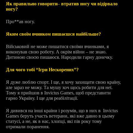
Як правильно говорити
–
втратив ногу чи відірвало
ногу?
Про**ав ногу.
Як
им своїм вчинком пишаєшся найбільше?
Військовий не може пишатися своїми вчинками, я
виконував свою роботу. А окрім війни – не знаю.
Дитиною своєю пишаюся. Народили гарну донечку.
Для чого тобі “Ігри Нескорених”?
Я дуже люблю спорт. І ще, я хочу захищати свою країну,
але зараз не можу. Та мушу хоч щось робити для неї.
Тому я прийшов в Invictus Games, щоб представити
гарно Україну. І ще для реабілітації.
Я дивився на інші країни і розумів, що в них в Invictus
Games беруть участь ветерани, які вже давно в цьому
статусі, а не, як в нас, хлопці, які пів року тому
отримали поранення.