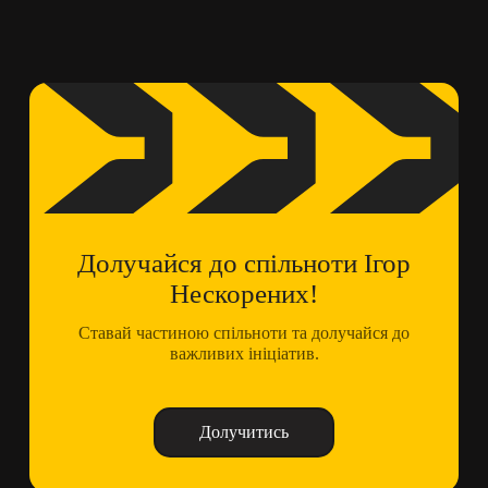
Долучайся до спільноти Ігор
Нескорених!
Ставай частиною спільноти та долучайся до
важливих ініціатив.
Долучитись