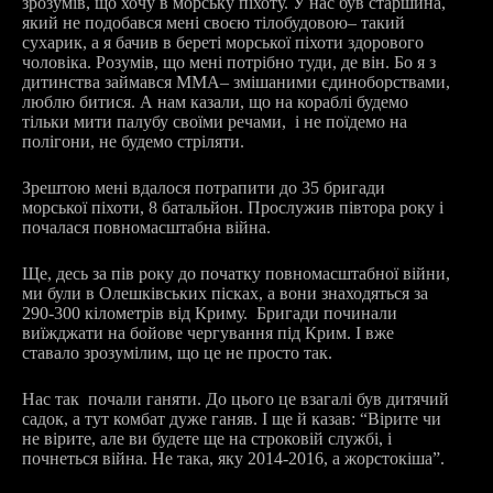
зрозумів, що хочу в морську піхоту. У нас був старшина,
який не подобався мені своєю тілобудовою
–
такий
сухарик, а я бачив в береті морської піхоти здорового
чоловіка. Розумів, що мені потрібно туди, де він. Бо я з
дитинства займався ММА
–
змішаними єдиноборствами,
люблю битися. А нам казали, що на кораблі будемо
тільки мити палубу своїми речами, і не поїдемо на
полігони, не будемо стріляти.
Зрештою мені вдалося потрапити до 35 бригади
морської піхоти, 8 батальйон. Прослужив півтора року і
почалася повномасштабна війна.
Ще, десь за пів року до початку повномасштабної війни,
ми були в Олешківських пісках, а вони знаходяться за
290-300 кілометрів від Криму. Бригади починали
виїжджати на бойове чергування під Крим. І вже
ставало зрозумілим, що це не просто так.
Нас так почали ганяти. До цього це взагалі був дитячий
садок, а тут комбат дуже ганяв. І ще й казав: “Вірите чи
не вірите, але ви будете ще на строковій службі, і
почнеться війна. Не така, яку 2014-2016, а жорстокіша”.