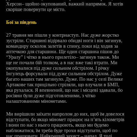
Херсон
–
щойно окупований, важкий напрямок. Я хотів
скоріше повернути це місто.
Бої за південь
27 травня ми пішли у контрнаступ. Нас дуже жорстко
зустріли. Старшині відірвало обидві ноги і він загинув,
командиру осколок залетів в спину, поки від ходив за
аптечкою для старшини. Ще один старшина пішов до
“Уралу” і чітко в нього прилетіло
–
загинув також. Ми
ще не почали бій толком, а в нас вже такі втрати. Ми
окопувалися під дуже сильним обстрілом. І річку
Інгулець форсували під дуже сильним обстрілом. Дуже
багато наших там загинуло. Дуже. По нас у селі Велике
Артакове так прицільно стріляли, що влучали в БМП,
яка рухалася. Я впевнений, що нас і місцеві здавали, бо
росіяни були дуже підготовленими, з чітко
налаштованими мінометами.
Ми вирішили заїхати напролом до них, щоб їм довелося
відступати, бо якщо міномет працює на п’ять кілометрів
і вони по нас з нього працюють, якщо ми будемо
наближатися, їм треба буде трохи відступати, щоб по
нас працювати. Найкращий захист – напад. Я тоді