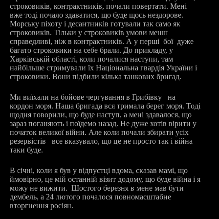
строковиків, контрактників, почали повертати. Мені
вже тоді почало здаватися, що буде щось нездорове.
Морську піхоту і десантників готували так само як
строковиків. Тільки у строковиків умови менш
справедливі, ніж в контрактників. А у перші бої дуже
багато строковики на себе брали. До прикладу, у
Харківській області, коли почалися наступи, там
найбільше стримували їх Національна гвардія України і
строковики. Вони підбили кілька танкових бригад.
Ми виїхали на бойове чергування в Грибівку
–
на
кордон моря. Наша бригада вся тримала берег моря. Тоді
щодня говорили, що буде наступ, а мені здавалося, що
зараз поганяють і поїдемо назад. Не дуже хотів вірити у
початок великої війни. Але коли почали збирати усіх
резервістів
– в
се вказувало, що це не просто так і війна
таки буде.
В січні, коли я був у відпустці вдома, сказав мамі, що
ймовірно, це мій останній візит додому, що буде війна і я
можу не вижити. Шостого березня в мене мав бути
дембель, а 24 лютого почалося повномасштабне
вторгнення росіян.