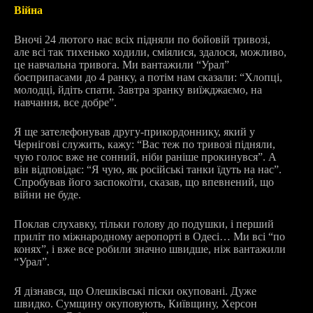
Війна
Вночі 24 лютого нас всіх підняли по бойовій тривозі,
але всі так тихенько ходили, сміялися, здалося, можливо,
це навчальна тривога. Ми вантажили “Урал”
боєприпасами до 4 ранку, а потім нам сказали: “Хлопці,
молодці, йдіть спати. Завтра зранку виїжджаємо, на
навчання, все добре”.
Я ще зателефонував другу-прикордоннику, який у
Чернігові служить, кажу: “Вас теж по тривозі підняли,
чую голос вже не сонний, ніби раніше прокинувся”. А
він відповідає: “Я чую, як російські танки їдуть на нас”.
Спробував його заспокоїти, сказав, що впевнений, що
війни не буде.
Поклав слухавку, тільки голову до подушки, і перший
приліт по міжнародному аеропорті в Одесі… Ми всі “по
конях”, і вже все робили значно швидше, ніж вантажили
“Урал”.
Я дізнався, що Олешківські піски окуповані. Дуже
швидко. Сумщину окуповують, Київщину, Херсон