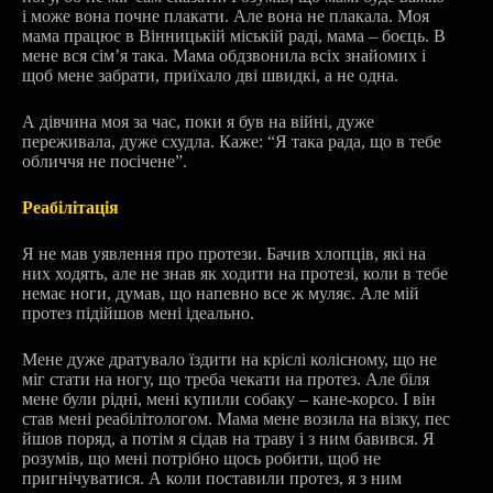
і може вона почне плакати. Але вона не плакала. Моя
мама працює в Вінницькій міській раді, мама – боєць. В
мене вся сім’я така. Мама обдзвонила всіх знайомих і
щоб мене забрати, приїхало дві швидкі, а не одна.
А дівчина моя за час, поки я був на війні, дуже
переживала, дуже схудла. Каже: “Я така рада, що в тебе
обличчя не посічене”.
Реабілітація
Я не мав уявлення про протези. Бачив хлопців, які на
них ходять, але не знав як ходити на протезі, коли в тебе
немає ноги, думав, що напевно все ж муляє. Але мій
протез підійшов мені ідеально.
Мене дуже дратувало їздити на кріслі колісному, що не
міг стати на ногу, що треба чекати на протез. Але біля
мене були рідні, мені купили собаку – кане-корсо. І він
став мені реабілітологом. Мама мене возила на візку, пес
йшов поряд, а потім я сідав на траву і з ним бавився. Я
розумів, що мені потрібно щось робити, щоб не
пригнічуватися. А коли поставили протез, я з ним