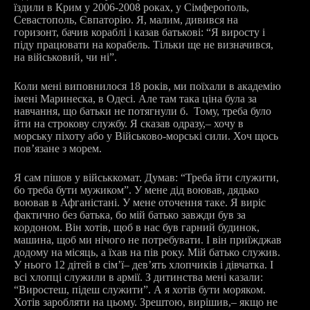
їздили в Крим у 2006-2008 роках, у Сімферополь,
Севастополь, Євпаторію. Я, малим, дивився на
горизонт, бачив кораблі і казав батькові: “Я виросту і
піду працювати на корабель. Тільки ще не визначився,
на військовий, чи ні”.
Коли мені виповнилося 18 років, ми поїхали в академію
імені Маринеска, в Одесі. Але там така ціна була за
навчання, що батьки не потягнули б. Тому, треба було
йти на строкову службу. Я сказав одразу,
–
хочу в
морську піхоту або у Військово-морські сили. Хоч щось
пов’язане з морем.
Я сам пішов у військкомат. Думав: “Треба йти служити,
бо треба бути мужиком”. У мене дід воював, дядько
воював в Афганістані. У мене оточення таке. Я виріс
фактично без батька, бо мій батько завжди був за
кордоном. Він хотів, щоб в нас був гарний будинок,
машина, щоб ми нічого не потребувати. І він приїжджав
додому на місяць, а їхав на пів року. Мій батько служив.
У нього 12 дітей в сім’ї
–
дев’ять хлопчиків і дівчатка. І
всі хлопці служили в армії. З дитинства мені казали:
“Виростеш, підеш служити”. А я хотів бути моряком.
Хотів заробляти на цьому. Зрештою, вирішив,
–
якщо не