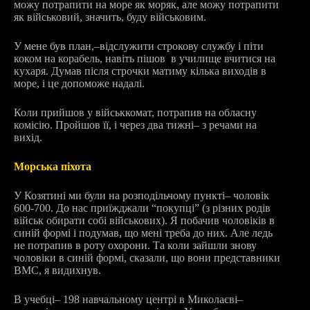
можу потрапити на море як моряк, але можу потрапити
як військовий, значить, буду військовим.
У мене був план,
–
відслужити строкову службу і піти
коком на корабель, навіть пішов в училище вчитися на
кухаря. Думав після строчки матиму кілька виходів в
море, і це допоможе надалі.
Коли прийшов у військкомат, потрапив на обласну
комісію. Пройшов її, і через два тижні
–
з речами на
вихід.
Морська піхота
У Козятині ми були на розподільчому пункті
–
чоловік
600-700. До нас приїжджали “покупці” (з різних родів
військ обирати собі військових). Я побачив чоловіків в
синій формі і подумав, що мені треба до них. Але ледь
не потрапив в роту охорони. Та коли зайшли знову
чоловіки в синій формі, сказали, що вони представники
ВМС, я видихнув.
В учебці
–
198 навчальному центрі в Миколаєві
–