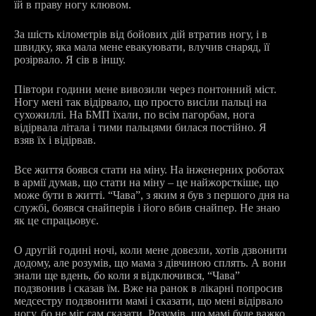
їй в праву ногу клювом.
За шість кілометрів від бойових дій втратив ногу, і в
швидку, яка мала мене евакуювати, влучив снаряд, її
розірвало. Я сів в іншу.
Півтори години мене вивозили через понтонний міст.
Ногу мені так відірвало, що просто висіли пальці на
сухожиллі. На БМП їхали, по всім пагорбам, нога
відірвала літала і тими пальцями билася постійно. Я
взяв їх і відірвав.
Все життя боявся стати на міну. На інженерних роботах
в армії думав, що стати на міну – це найжорсткіше, що
може бути в житті. “Чава”, з яким я був з першого дня на
службі, боявся снайперів і його вбив снайпер. Не знаю
як це спрацьовує.
О другій годині ночі, коли мене довезли, хотів дзвонити
додому, але розумів, що мама з дівчиною сплять. А вони
знали ще вдень, бо коли я відключився, “Чава”
подзвонив і сказав їм. Вже на ранок в лікарні попросив
медсестру подзвонити мамі і сказати, що мені відірвало
ногу, бо не міг сам сказати. Розумів, що мамі буде важко