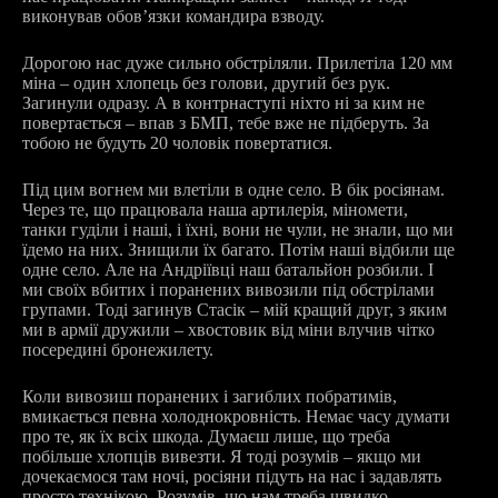
виконував обов’язки командира взводу.
Дорогою нас дуже сильно обстріляли. Прилетіла 120 мм
міна – один хлопець без голови, другий без рук.
Загинули одразу. А в контрнаступі ніхто ні за ким не
повертається – впав з БМП, тебе вже не підберуть. За
тобою не будуть 20 чоловік повертатися.
Під цим вогнем ми влетіли в одне село. В бік росіянам.
Через те, що працювала наша артилерія, міномети,
танки гуділи і наші, і їхні, вони не чули, не знали, що ми
їдемо на них. Знищили їх багато. Потім наші відбили ще
одне село. Але на Андріївці наш батальйон розбили. І
ми своїх вбитих і поранених вивозили під обстрілами
групами. Тоді загинув Стасік – мій кращий друг, з яким
ми в армії дружили – хвостовик від міни влучив чітко
посередині бронежилету.
Коли вивозиш поранених і загиблих побратимів,
вмикається певна холоднокровність. Немає часу думати
про те, як їх всіх шкода. Думаєш лише, що треба
побільше хлопців вивезти. Я тоді розумів – якщо ми
дочекаємося там ночі, росіяни підуть на нас і задавлять
просто технікою. Розумів, що нам треба швидко