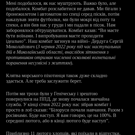
Мені подобалося, як нас муштрують. Важко було, але
подобалося. Комбат розслабитися не давав. Ми бігали з
бронежилетом і автоматом по спеці серед пісків, потім
наказував зняти футболки, ми були мокрі від поту та
спеки, а він бив нас у груди і ми падали в пісок. Нам
заборонялося обтрушуватися. Комбат казав: “Ви маєте
бути воїнами. І випробування маєте проходити
ідеально”. Наш комбат загинув на війні
–
Дердуга Сергій
Миколайович (
3 червня 2022 року під час наступальних
дій в Миколаївській області, внаслідок зіткнення з
противником отримав численні осколкові вогнепальні
поранення несумісні з життям
).
Клятва морського піхотинця також дуже складно
здається. Але треба заслужити берет.
Потім ми трохи були у Генічеську і зрештою
повернулися на ППД, де знову почалася звичайна
служба. У кінці січня 2022 року нас зібрав комбат і
просто в лоб сказав: “Білоруси почали навчання. Разом з
росіянами.
Буде наступ. Я вам говорю, це на 100%. В
середині лютого, або в кінці лютого буде наступ”.
Приблизно 11 лютого хлопців, які поїхали в відпустки,